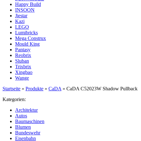
Happy Build
INSOON
Jiestar
Kazi
LEGO
Lumibricks
Mega Construx
Mould King
Pantasy
Reobrix
Sluban
Trixbrix
Xingbao
Wange
Startseite
»
Produkte
»
CaDA
»
CaDA C52023W Shadow Pullback
Kategorien:
Architektur
Autos
Baumaschinen
Blumen
Bundeswehr
Eisenbahn