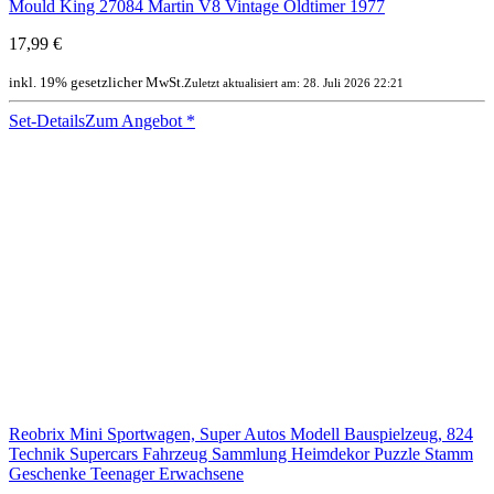
Mould King 27084 Martin V8 Vintage Oldtimer 1977
17,99 €
inkl. 19% gesetzlicher MwSt.
Zuletzt aktualisiert am: 28. Juli 2026 22:21
Set-Details
Zum Angebot
*
Reobrix Mini Sportwagen, Super Autos Modell Bauspielzeug, 824
Technik Supercars Fahrzeug Sammlung Heimdekor Puzzle Stamm
Geschenke Teenager Erwachsene