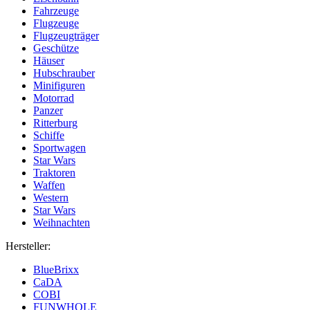
Fahrzeuge
Flugzeuge
Flugzeugträger
Geschütze
Häuser
Hubschrauber
Minifiguren
Motorrad
Panzer
Ritterburg
Schiffe
Sportwagen
Star Wars
Traktoren
Waffen
Western
Star Wars
Weihnachten
Hersteller:
BlueBrixx
CaDA
COBI
FUNWHOLE