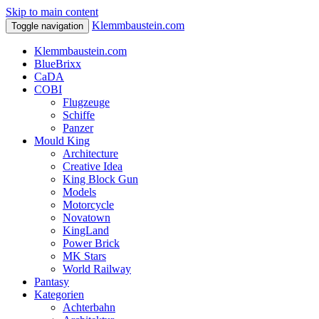
Skip to main content
Klemmbaustein.com
Toggle navigation
Klemmbaustein.com
BlueBrixx
CaDA
COBI
Flugzeuge
Schiffe
Panzer
Mould King
Architecture
Creative Idea
King Block Gun
Models
Motorcycle
Novatown
KingLand
Power Brick
MK Stars
World Railway
Pantasy
Kategorien
Achterbahn