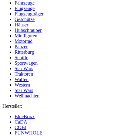
Fahrzeuge
Flugzeuge
Flugzeugträger
Geschütze
Häuser
Hubschrauber
Minifiguren
Motorrad
Panzer
Ritterburg
Schiffe
Sportwagen
Star Wars
Traktoren
Waffen
Western
Star Wars
Weihnachten
Hersteller:
BlueBrixx
CaDA
COBI
FUNWHOLE