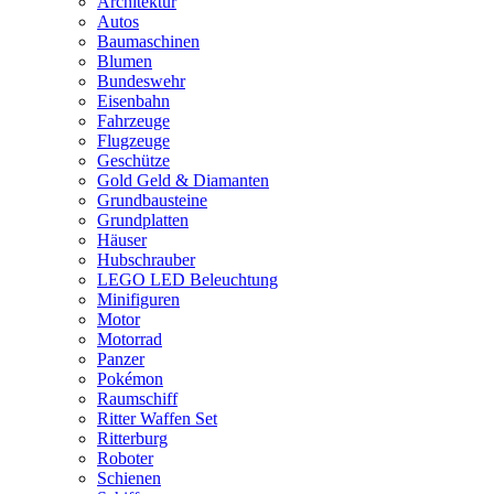
Architektur
Autos
Baumaschinen
Blumen
Bundeswehr
Eisenbahn
Fahrzeuge
Flugzeuge
Geschütze
Gold Geld & Diamanten
Grundbausteine
Grundplatten
Häuser
Hubschrauber
LEGO LED Beleuchtung
Minifiguren
Motor
Motorrad
Panzer
Pokémon
Raumschiff
Ritter Waffen Set
Ritterburg
Roboter
Schienen