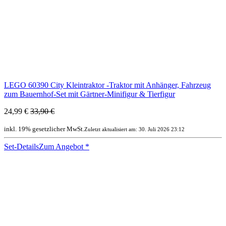
LEGO 60390 City Kleintraktor -Traktor mit Anhänger, Fahrzeug
zum Bauernhof-Set mit Gärtner-Minifigur & Tierfigur
24,99 €
33,90 €
inkl. 19% gesetzlicher MwSt.
Zuletzt aktualisiert am: 30. Juli 2026 23:12
Set-Details
Zum Angebot
*