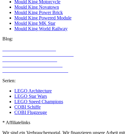
Mould King Motorcycle
Mould King Novatown
Mould King Power Brick
Mould King Powered Module
Mould King MK Star
Mould King World Railway
Blog:
LEGO Technic Alternativen
Alternative Klemmbaustein Hersteller
LEGO Technic für Mädchen
LEGO Technic für Erwachsene
LEGO Sets mit den meisten Teilen
Serien:
LEGO Architecture
LEGO Star Wars
LEGO Speed Champions
COBI Schiffe
COBI Flugzeuge
* Affiliatelinks
Wir sind ein Verbraucherportal. Wir finanzieren unsere Arbeit mit