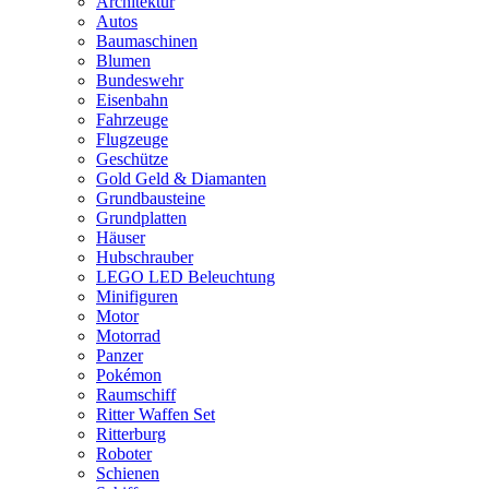
Architektur
Autos
Baumaschinen
Blumen
Bundeswehr
Eisenbahn
Fahrzeuge
Flugzeuge
Geschütze
Gold Geld & Diamanten
Grundbausteine
Grundplatten
Häuser
Hubschrauber
LEGO LED Beleuchtung
Minifiguren
Motor
Motorrad
Panzer
Pokémon
Raumschiff
Ritter Waffen Set
Ritterburg
Roboter
Schienen