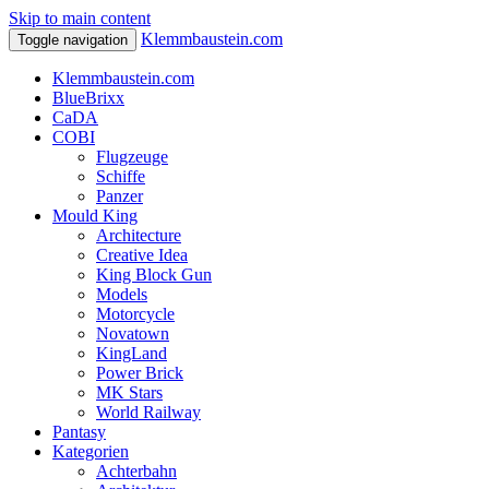
Skip to main content
Klemmbaustein.com
Toggle navigation
Klemmbaustein.com
BlueBrixx
CaDA
COBI
Flugzeuge
Schiffe
Panzer
Mould King
Architecture
Creative Idea
King Block Gun
Models
Motorcycle
Novatown
KingLand
Power Brick
MK Stars
World Railway
Pantasy
Kategorien
Achterbahn