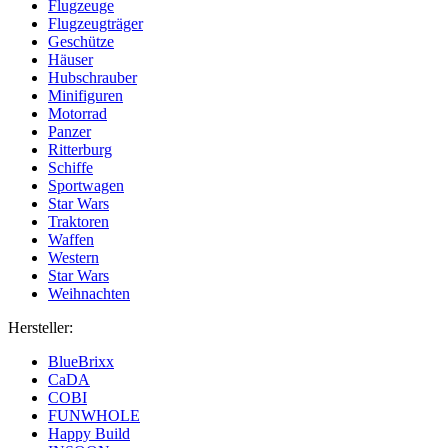
Flugzeuge
Flugzeugträger
Geschütze
Häuser
Hubschrauber
Minifiguren
Motorrad
Panzer
Ritterburg
Schiffe
Sportwagen
Star Wars
Traktoren
Waffen
Western
Star Wars
Weihnachten
Hersteller:
BlueBrixx
CaDA
COBI
FUNWHOLE
Happy Build