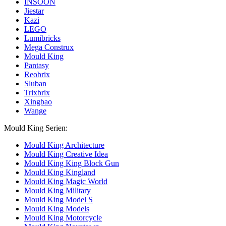
INSOON
Jiestar
Kazi
LEGO
Lumibricks
Mega Construx
Mould King
Pantasy
Reobrix
Sluban
Trixbrix
Xingbao
Wange
Mould King Serien:
Mould King Architecture
Mould King Creative Idea
Mould King King Block Gun
Mould King Kingland
Mould King Magic World
Mould King Military
Mould King Model S
Mould King Models
Mould King Motorcycle