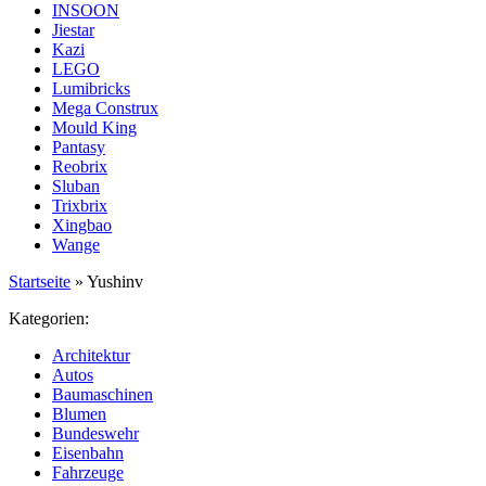
INSOON
Jiestar
Kazi
LEGO
Lumibricks
Mega Construx
Mould King
Pantasy
Reobrix
Sluban
Trixbrix
Xingbao
Wange
Startseite
»
Yushinv
Kategorien:
Architektur
Autos
Baumaschinen
Blumen
Bundeswehr
Eisenbahn
Fahrzeuge