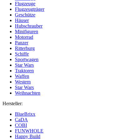
Flugzeuge
Flugzeugträger
Geschütze
Häuser
Hubschrauber
Minifiguren
Motorrad
Panzer
Ritterburg
Schiffe
Sportwagen
Star Wars
Traktoren
Waffen
Western
Star Wars
Weihnachten
Hersteller:
BlueBrixx
CaDA
COBI
FUNWHOLE
Happy Build