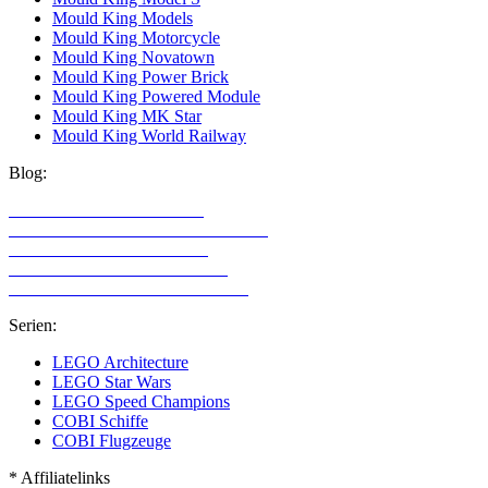
Mould King Models
Mould King Motorcycle
Mould King Novatown
Mould King Power Brick
Mould King Powered Module
Mould King MK Star
Mould King World Railway
Blog:
LEGO Technic Alternativen
Alternative Klemmbaustein Hersteller
LEGO Technic für Mädchen
LEGO Technic für Erwachsene
LEGO Sets mit den meisten Teilen
Serien:
LEGO Architecture
LEGO Star Wars
LEGO Speed Champions
COBI Schiffe
COBI Flugzeuge
* Affiliatelinks