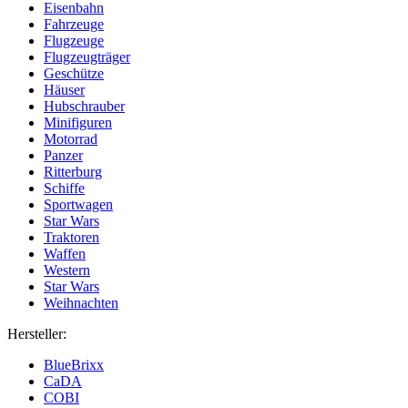
Eisenbahn
Fahrzeuge
Flugzeuge
Flugzeugträger
Geschütze
Häuser
Hubschrauber
Minifiguren
Motorrad
Panzer
Ritterburg
Schiffe
Sportwagen
Star Wars
Traktoren
Waffen
Western
Star Wars
Weihnachten
Hersteller:
BlueBrixx
CaDA
COBI