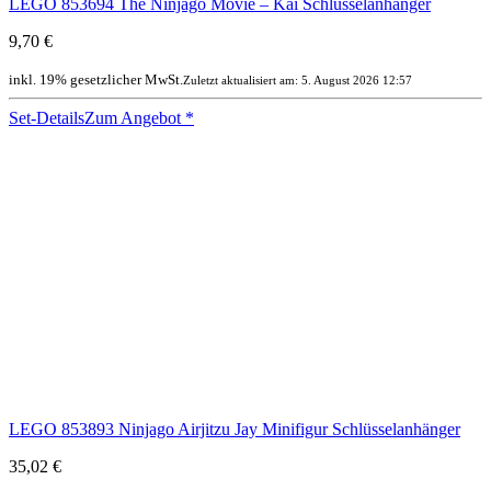
LEGO 853694 The Ninjago Movie – Kai Schlüsselanhänger
9,70 €
inkl. 19% gesetzlicher MwSt.
Zuletzt aktualisiert am: 5. August 2026 12:57
Set-Details
Zum Angebot
*
LEGO 853893 Ninjago Airjitzu Jay Minifigur Schlüsselanhänger
35,02 €