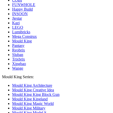
COBI
FUNWHOLE
Happy Build
INSOON
Jiestar
Kazi
LEGO
Lumibricks
Mega Construx
Mould King
Pantasy
Reobrix
Sluban
Trixbrix
Xingbao
Wange
Mould King Serien:
Mould King Architecture
Mould King Creative Idea
Mould King King Block Gun
Mould King Kingland
Mould King Magic World
Mould King Military
Mould King Model S