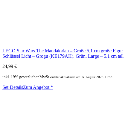
LEGO Star Wars The Mandalorian – Große 5,1 cm große Figur
Schlüssel Licht – Grogu (KE179AH), Grün, Large – 5,1 cm tall
24,99 €
inkl. 19% gesetzlicher MwSt.
Zuletzt aktualisiert am: 5. August 2026 11:53
Set-Details
Zum Angebot
*