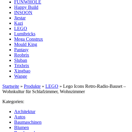
FUNWHOLE
Happy Build
INSOON
Jiestar
Kazi
LEGO
Lumibricks
Mega Construx
Mould King
Pantasy
Reobrix
Sluban
Trixbrix
Xingbao
Wange
Startseite
»
Produkte
»
LEGO
»
Lego Icons Retro-Radio-Bauset –
Wohnkultur für Schlafzimmer, Wohnzimmer
Kategorien:
Architektur
Autos
Baumaschinen
Blumen