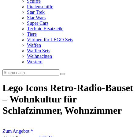
Schiffe
Piratenschiffe
Star Trek
Star Wars
Super Cars
Technic Ersatzteile
Tiere
Vitrinen für LEGO Sets
Waffen
Waffen Sets
Weihnachten
Western
Lego Icons Retro-Radio-Bauset
– Wohnkultur für
Schlafzimmer, Wohnzimmer
Zum Angebot
*