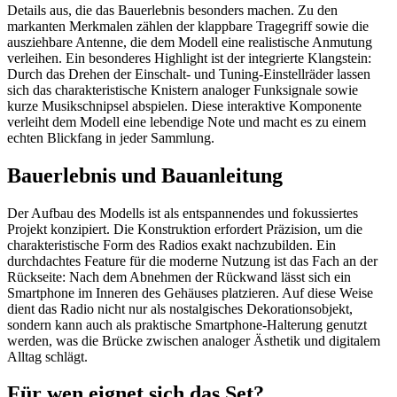
Details aus, die das Bauerlebnis besonders machen. Zu den
markanten Merkmalen zählen der klappbare Tragegriff sowie die
ausziehbare Antenne, die dem Modell eine realistische Anmutung
verleihen. Ein besonderes Highlight ist der integrierte Klangstein:
Durch das Drehen der Einschalt- und Tuning-Einstellräder lassen
sich das charakteristische Knistern analoger Funksignale sowie
kurze Musikschnipsel abspielen. Diese interaktive Komponente
verleiht dem Modell eine lebendige Note und macht es zu einem
echten Blickfang in jeder Sammlung.
Bauerlebnis und Bauanleitung
Der Aufbau des Modells ist als entspannendes und fokussiertes
Projekt konzipiert. Die Konstruktion erfordert Präzision, um die
charakteristische Form des Radios exakt nachzubilden. Ein
durchdachtes Feature für die moderne Nutzung ist das Fach an der
Rückseite: Nach dem Abnehmen der Rückwand lässt sich ein
Smartphone im Inneren des Gehäuses platzieren. Auf diese Weise
dient das Radio nicht nur als nostalgisches Dekorationsobjekt,
sondern kann auch als praktische Smartphone-Halterung genutzt
werden, was die Brücke zwischen analoger Ästhetik und digitalem
Alltag schlägt.
Für wen eignet sich das Set?