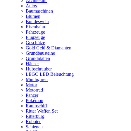
Architektur
Autos
Baumaschinen
Blumen
Bundeswehr
Eisenbahn
Fahrzeuge
Flugzeuge
Geschütze
Gold Geld & Diamanten
Grundbausteine
Grundplatten
Häuser
Hubschrauber
LEGO LED Beleuchtung
Minifiguren
Motor
Motorrad
Panzer
Pokémon
Raumschiff
Ritter Waffen Set
Ritterburg
Roboter
Schienen