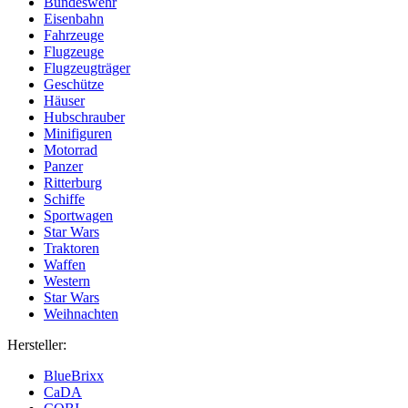
Bundeswehr
Eisenbahn
Fahrzeuge
Flugzeuge
Flugzeugträger
Geschütze
Häuser
Hubschrauber
Minifiguren
Motorrad
Panzer
Ritterburg
Schiffe
Sportwagen
Star Wars
Traktoren
Waffen
Western
Star Wars
Weihnachten
Hersteller:
BlueBrixx
CaDA