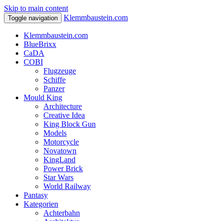
Skip to main content
Klemmbaustein.com
Toggle navigation
Klemmbaustein.com
BlueBrixx
CaDA
COBI
Flugzeuge
Schiffe
Panzer
Mould King
Architecture
Creative Idea
King Block Gun
Models
Motorcycle
Novatown
KingLand
Power Brick
Star Wars
World Railway
Pantasy
Kategorien
Achterbahn