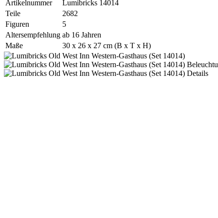
Artikelnummer
Lumibricks 14014
Teile
2682
Figuren
5
Altersempfehlung
ab 16 Jahren
Maße
30 x 26 x 27 cm (B x T x H)