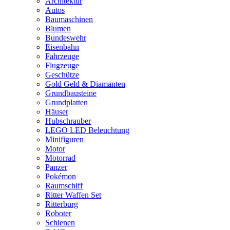
Architektur
Autos
Baumaschinen
Blumen
Bundeswehr
Eisenbahn
Fahrzeuge
Flugzeuge
Geschütze
Gold Geld & Diamanten
Grundbausteine
Grundplatten
Häuser
Hubschrauber
LEGO LED Beleuchtung
Minifiguren
Motor
Motorrad
Panzer
Pokémon
Raumschiff
Ritter Waffen Set
Ritterburg
Roboter
Schienen