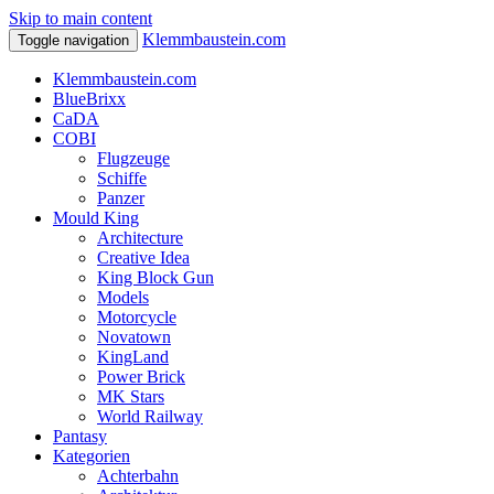
Skip to main content
Klemmbaustein.com
Toggle navigation
Klemmbaustein.com
BlueBrixx
CaDA
COBI
Flugzeuge
Schiffe
Panzer
Mould King
Architecture
Creative Idea
King Block Gun
Models
Motorcycle
Novatown
KingLand
Power Brick
MK Stars
World Railway
Pantasy
Kategorien
Achterbahn