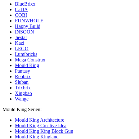
BlueBrixx
CaDA
COBI
FUNWHOLE
Happy Build
INSOON
Jiestar
Kazi
LEGO
Lumibricks
Mega Construx
Mould King
Pantasy
Reobrix
Sluban
Trixbrix
Xingbao
Wange
Mould King Serien:
Mould King Architecture
Mould King Creative Idea
Mould King King Block Gun
Mould King Kingland