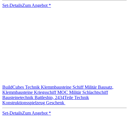
Set-Details
Zum Angebot
*
BuildCubes Technik Klemmbausteine Schiff Militär Bausatz,
Klemmbausteine Kriegsschiff MOC Militär Schlachtschiff
Bausteinetechnik Battleship, 2434Teile Technik
Konstruktionsspielzeug Geschenk
Set-Details
Zum Angebot
*