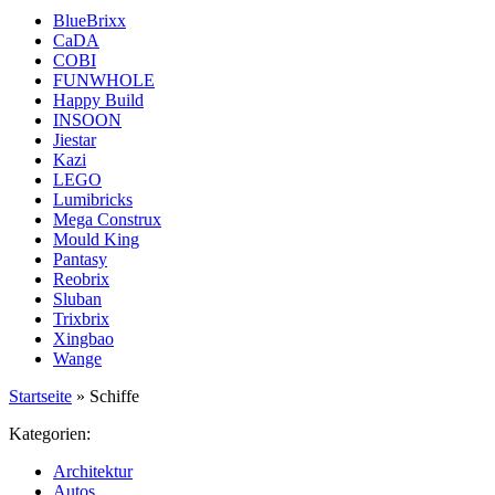
BlueBrixx
CaDA
COBI
FUNWHOLE
Happy Build
INSOON
Jiestar
Kazi
LEGO
Lumibricks
Mega Construx
Mould King
Pantasy
Reobrix
Sluban
Trixbrix
Xingbao
Wange
Startseite
»
Schiffe
Kategorien:
Architektur
Autos