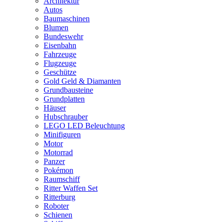
Architektur
Autos
Baumaschinen
Blumen
Bundeswehr
Eisenbahn
Fahrzeuge
Flugzeuge
Geschütze
Gold Geld & Diamanten
Grundbausteine
Grundplatten
Häuser
Hubschrauber
LEGO LED Beleuchtung
Minifiguren
Motor
Motorrad
Panzer
Pokémon
Raumschiff
Ritter Waffen Set
Ritterburg
Roboter
Schienen