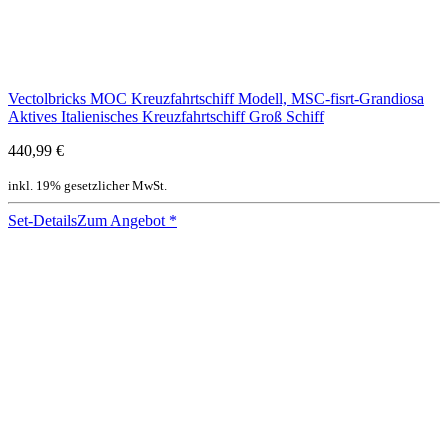
Vectolbricks MOC Kreuzfahrtschiff Modell, MSC-fisrt-Grandiosa
Aktives Italienisches Kreuzfahrtschiff Groß Schiff
440,99 €
inkl. 19% gesetzlicher MwSt.
Set-Details
Zum Angebot
*