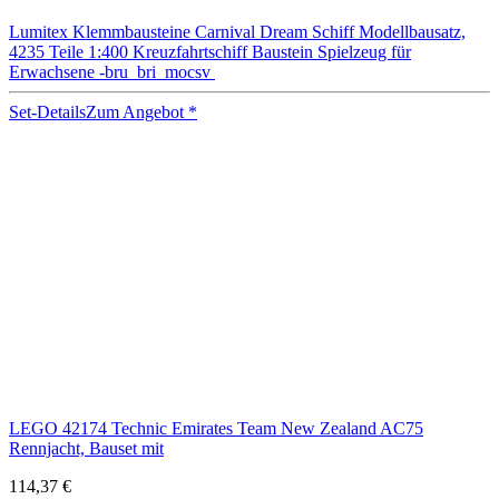
Lumitex Klemmbausteine Carnival Dream Schiff Modellbausatz,
4235 Teile 1:400 Kreuzfahrtschiff Baustein Spielzeug für
Erwachsene -bru_bri_mocsv
Set-Details
Zum Angebot
*
LEGO 42174 Technic Emirates Team New Zealand AC75
Rennjacht, Bauset mit
114,37 €