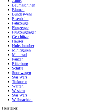
Autos
Baumaschinen
Blumen
Bundeswehr
Eisenbahn
Fahrzeuge
Flugzeuge
Flugzeugträger
Geschütze
Häuser
Hubschrauber
Minifiguren
Motorrad
Panzer
Ritterburg
Schiffe
Sportwagen
Star Wars
Traktoren
Waffen
Western
Star Wars
Weihnachten
Hersteller: