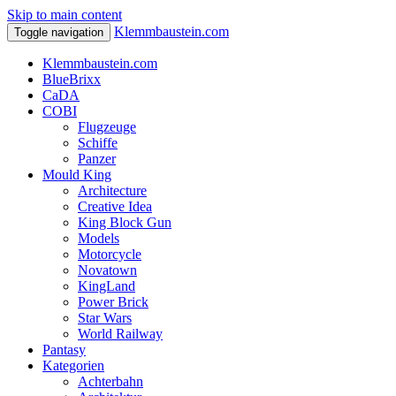
Skip to main content
Klemmbaustein.com
Toggle navigation
Klemmbaustein.com
BlueBrixx
CaDA
COBI
Flugzeuge
Schiffe
Panzer
Mould King
Architecture
Creative Idea
King Block Gun
Models
Motorcycle
Novatown
KingLand
Power Brick
Star Wars
World Railway
Pantasy
Kategorien
Achterbahn