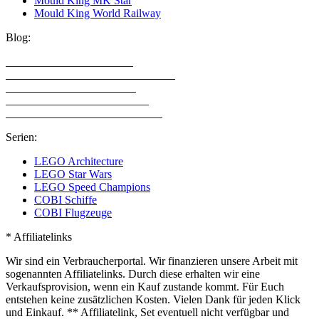
Mould King MK Star
Mould King World Railway
Blog:
LEGO Technic Alternativen
Alternative Klemmbaustein Hersteller
LEGO Technic für Mädchen
LEGO Technic für Erwachsene
LEGO Sets mit den meisten Teilen
Serien:
LEGO Architecture
LEGO Star Wars
LEGO Speed Champions
COBI Schiffe
COBI Flugzeuge
* Affiliatelinks
Wir sind ein Verbraucherportal. Wir finanzieren unsere Arbeit mit
sogenannten Affiliatelinks. Durch diese erhalten wir eine
Verkaufsprovision, wenn ein Kauf zustande kommt. Für Euch
entstehen keine zusätzlichen Kosten. Vielen Dank für jeden Klick
und Einkauf. ** Affiliatelink, Set eventuell nicht verfügbar und