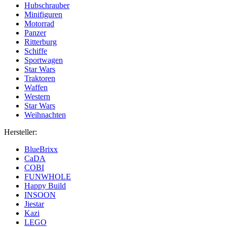
Hubschrauber
Minifiguren
Motorrad
Panzer
Ritterburg
Schiffe
Sportwagen
Star Wars
Traktoren
Waffen
Western
Star Wars
Weihnachten
Hersteller:
BlueBrixx
CaDA
COBI
FUNWHOLE
Happy Build
INSOON
Jiestar
Kazi
LEGO