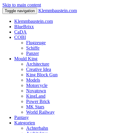
Skip to main content
Klemmbaustein.com
Toggle navigation
Klemmbaustein.com
BlueBrixx
CaDA
COBI
Flugzeuge
Schiffe
Panzer
Mould King
Architecture
Creative Idea
King Block Gun
Models
Motorcycle
Novatown
KingLand
Power Brick
MK Stars
World Railway
Pantasy
Kategorien
Achterbahn