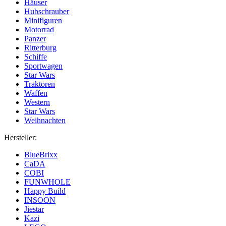
Häuser
Hubschrauber
Minifiguren
Motorrad
Panzer
Ritterburg
Schiffe
Sportwagen
Star Wars
Traktoren
Waffen
Western
Star Wars
Weihnachten
Hersteller:
BlueBrixx
CaDA
COBI
FUNWHOLE
Happy Build
INSOON
Jiestar
Kazi