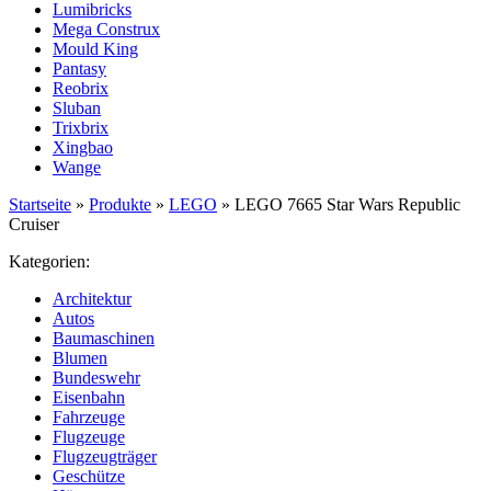
Lumibricks
Mega Construx
Mould King
Pantasy
Reobrix
Sluban
Trixbrix
Xingbao
Wange
Startseite
»
Produkte
»
LEGO
»
LEGO 7665 Star Wars Republic
Cruiser
Kategorien:
Architektur
Autos
Baumaschinen
Blumen
Bundeswehr
Eisenbahn
Fahrzeuge
Flugzeuge
Flugzeugträger
Geschütze