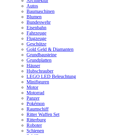
Architektur
Autos
Baumaschinen
Blumen
Bundeswehr
Eisenbahn
Fahrzeuge
Flugzeuge
Geschütze
Gold Geld & Diamanten
Grundbausteine
Grundplatten
Häuser
Hubschrauber
LEGO LED Beleuchtung
Minifiguren
Motor
Motorrad
Panzer
Pokémon
Raumschiff
Ritter Waffen Set
Ritterburg
Roboter
Schienen