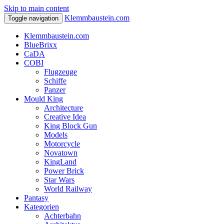
Skip to main content
Klemmbaustein.com
Toggle navigation
Klemmbaustein.com
BlueBrixx
CaDA
COBI
Flugzeuge
Schiffe
Panzer
Mould King
Architecture
Creative Idea
King Block Gun
Models
Motorcycle
Novatown
KingLand
Power Brick
Star Wars
World Railway
Pantasy
Kategorien
Achterbahn