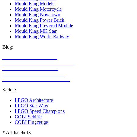
Mould King Models
Mould King Motorcycle
Mould King Novatown
Mould King Power Brick
Mould King Powered Module
Mould King MK Star
Mould King World Railway
Blog:
LEGO Technic Alternativen
Alternative Klemmbaustein Hersteller
LEGO Technic für Mädchen
LEGO Technic für Erwachsene
LEGO Sets mit den meisten Teilen
Serien:
LEGO Architecture
LEGO Star Wars
LEGO Speed Champions
COBI Schiffe
COBI Flugzeuge
* Affiliatelinks