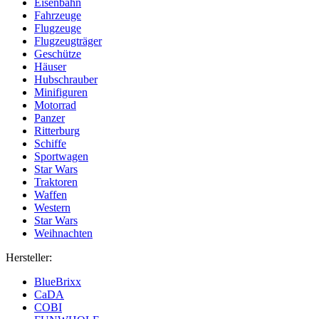
Eisenbahn
Fahrzeuge
Flugzeuge
Flugzeugträger
Geschütze
Häuser
Hubschrauber
Minifiguren
Motorrad
Panzer
Ritterburg
Schiffe
Sportwagen
Star Wars
Traktoren
Waffen
Western
Star Wars
Weihnachten
Hersteller:
BlueBrixx
CaDA
COBI