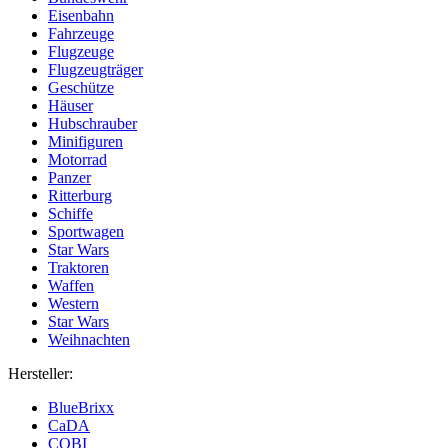
Eisenbahn
Fahrzeuge
Flugzeuge
Flugzeugträger
Geschütze
Häuser
Hubschrauber
Minifiguren
Motorrad
Panzer
Ritterburg
Schiffe
Sportwagen
Star Wars
Traktoren
Waffen
Western
Star Wars
Weihnachten
Hersteller:
BlueBrixx
CaDA
COBI