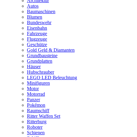
Architektur
Autos
Baumaschinen
Blumen
Bundeswehr
Eisenbahn
Fahrzeuge
Flugzeuge
Geschütze
Gold Geld & Diamanten
Grundbausteine
Grundplatten
Häuser
Hubschrauber
LEGO LED Beleuchtung
Minifiguren
Motor
Motorrad
Panzer
Pokémon
Raumschiff
Ritter Waffen Set
Ritterburg
Roboter
Schienen