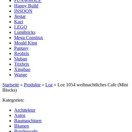
FUNWHOLE
Happy Build
INSOON
Jiestar
Kazi
LEGO
Lumibricks
Mega Construx
Mould King
Pantasy
Reobrix
Sluban
Trixbrix
Xingbao
Wange
Startseite
»
Produkte
»
Loz
»
Loz 1054 weihnachtliches Cafe (Mini
Blocks)
Kategorien:
Architektur
Autos
Baumaschinen
Blumen
Bundeswehr