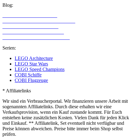
Blog:
LEGO Technic Alternativen
Alternative Klemmbaustein Hersteller
LEGO Technic für Mädchen
LEGO Technic für Erwachsene
LEGO Sets mit den meisten Teilen
Serien:
LEGO Architecture
LEGO Star Wars
LEGO Speed Champions
COBI Schiffe
COBI Flugzeuge
* Affiliatelinks
Wir sind ein Verbraucherportal. Wir finanzieren unsere Arbeit mit
sogenannten Affiliatelinks. Durch diese erhalten wir eine
Verkaufsprovision, wenn ein Kauf zustande kommt. Für Euch
entstehen keine zusätzlichen Kosten. Vielen Dank für jeden Klick
und Einkauf. ** Affiliatelink, Set eventuell nicht verfügbar und
Preise können abweichen. Preise bitte immer beim Shop selbst
prüfen.