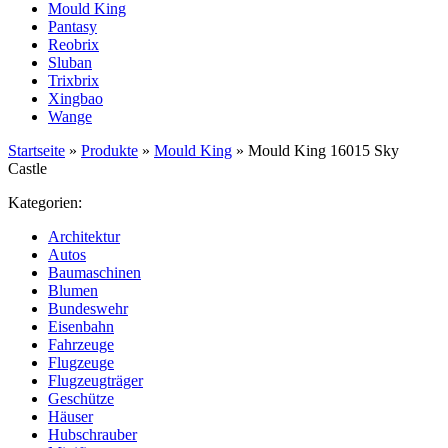
Mould King
Pantasy
Reobrix
Sluban
Trixbrix
Xingbao
Wange
Startseite
»
Produkte
»
Mould King
»
Mould King 16015 Sky
Castle
Kategorien:
Architektur
Autos
Baumaschinen
Blumen
Bundeswehr
Eisenbahn
Fahrzeuge
Flugzeuge
Flugzeugträger
Geschütze
Häuser
Hubschrauber