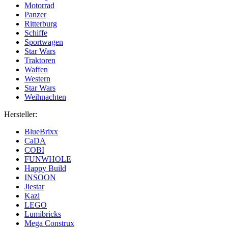
Motorrad
Panzer
Ritterburg
Schiffe
Sportwagen
Star Wars
Traktoren
Waffen
Western
Star Wars
Weihnachten
Hersteller:
BlueBrixx
CaDA
COBI
FUNWHOLE
Happy Build
INSOON
Jiestar
Kazi
LEGO
Lumibricks
Mega Construx