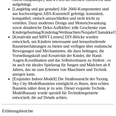
aufgehängt.
[Langlebig und gut gestaltet] Alle 2660-Komponenten sind
aus hochwertigem ABS-Kunststoff gefertigt, konsistent,
kompatibel, einfach anzuschließen und nicht leicht zu
verteilen. Dazu modernes Design und Motorschwankung
sowie detailreiche Deko-Aufkleber; tolle Geschenke zum
Kindergeburtstag/Kindertag/Weihnachten/Neujahr/Chanukka/
[Kreativität und MINT-Lernen] DIY-Blöcke wurden
entwickelt, um Kindern interessante und herausfordernde
Bausteinerfahrungen zu bieten und verfügen über realistische
Bewegungen und Mechanismen, die dazu beitragen, die
Vorstellungskraft und Kreativität der Kinder, die Hand-
Augen-Koordination und das Selbstvertrauen zu fördern ; es
ist auch ein ideales Spielzeug für Jungen und Mädchen ab 8
Jahren, das sie zum Erlernen von Maschinen und Technik
anregen kann.
[Exquisites Indoor-Modell] Die Straßenansicht des Yuxing
Sky City-Modellbausteins ermöglicht es Ihnen, dem echten
Baustein näher denn je zu sein. Dieser exquisite Technik-
Modellbausatz wurde speziell für Technikbegeisterte
entwickelt, die auf Details achten.
Erfahrungsberichte