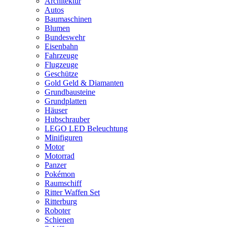
Architektur
Autos
Baumaschinen
Blumen
Bundeswehr
Eisenbahn
Fahrzeuge
Flugzeuge
Geschütze
Gold Geld & Diamanten
Grundbausteine
Grundplatten
Häuser
Hubschrauber
LEGO LED Beleuchtung
Minifiguren
Motor
Motorrad
Panzer
Pokémon
Raumschiff
Ritter Waffen Set
Ritterburg
Roboter
Schienen