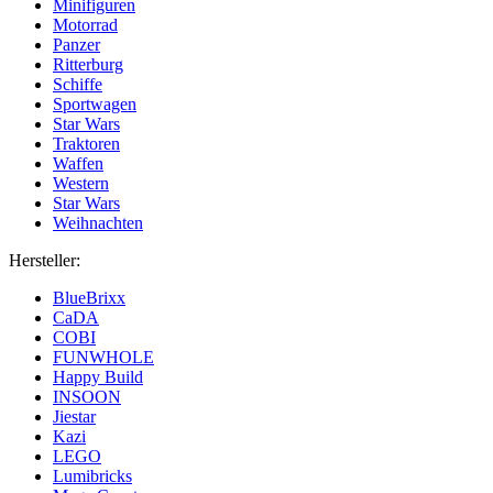
Minifiguren
Motorrad
Panzer
Ritterburg
Schiffe
Sportwagen
Star Wars
Traktoren
Waffen
Western
Star Wars
Weihnachten
Hersteller:
BlueBrixx
CaDA
COBI
FUNWHOLE
Happy Build
INSOON
Jiestar
Kazi
LEGO
Lumibricks