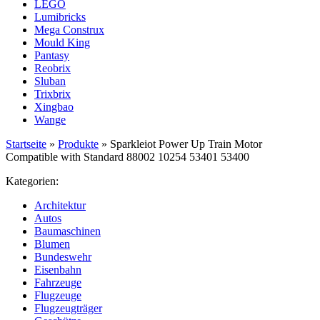
LEGO
Lumibricks
Mega Construx
Mould King
Pantasy
Reobrix
Sluban
Trixbrix
Xingbao
Wange
Startseite
»
Produkte
»
Sparkleiot Power Up Train Motor
Compatible with Standard 88002 10254 53401 53400
Kategorien:
Architektur
Autos
Baumaschinen
Blumen
Bundeswehr
Eisenbahn
Fahrzeuge
Flugzeuge
Flugzeugträger