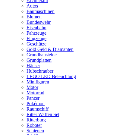
Architektur
Autos
Baumaschinen
Blumen
Bundeswehr
Eisenbahn
Fahrzeuge
Flugzeuge
Geschütze
Gold Geld & Diamanten
Grundbausteine
Grundplatten
Häuser
Hubschrauber
LEGO LED Beleuchtung
Minifiguren
Motor
Motorrad
Panzer
Pokémon
Raumschiff
Ritter Waffen Set
Ritterburg
Roboter
Schienen