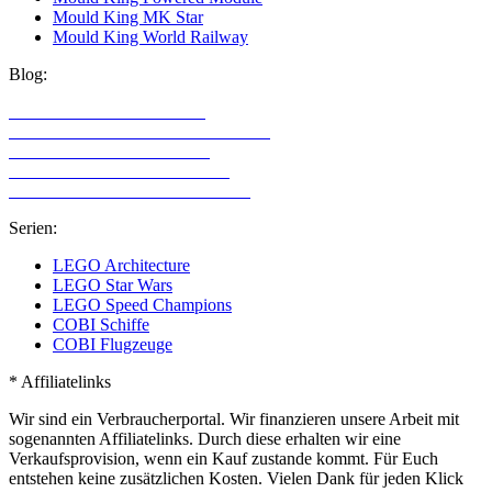
Mould King MK Star
Mould King World Railway
Blog:
LEGO Technic Alternativen
Alternative Klemmbaustein Hersteller
LEGO Technic für Mädchen
LEGO Technic für Erwachsene
LEGO Sets mit den meisten Teilen
Serien:
LEGO Architecture
LEGO Star Wars
LEGO Speed Champions
COBI Schiffe
COBI Flugzeuge
* Affiliatelinks
Wir sind ein Verbraucherportal. Wir finanzieren unsere Arbeit mit
sogenannten Affiliatelinks. Durch diese erhalten wir eine
Verkaufsprovision, wenn ein Kauf zustande kommt. Für Euch
entstehen keine zusätzlichen Kosten. Vielen Dank für jeden Klick