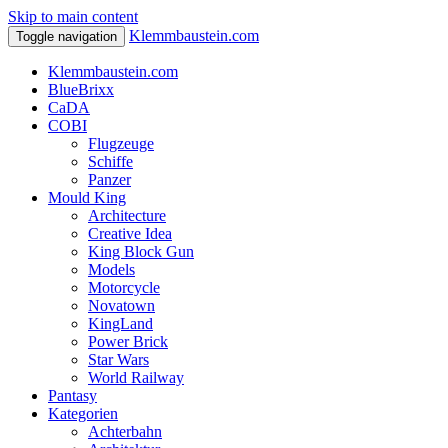
Skip to main content
Klemmbaustein.com
Toggle navigation
Klemmbaustein.com
BlueBrixx
CaDA
COBI
Flugzeuge
Schiffe
Panzer
Mould King
Architecture
Creative Idea
King Block Gun
Models
Motorcycle
Novatown
KingLand
Power Brick
Star Wars
World Railway
Pantasy
Kategorien
Achterbahn