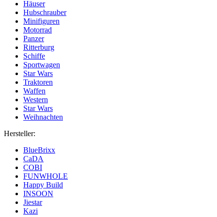
Häuser
Hubschrauber
Minifiguren
Motorrad
Panzer
Ritterburg
Schiffe
Sportwagen
Star Wars
Traktoren
Waffen
Western
Star Wars
Weihnachten
Hersteller:
BlueBrixx
CaDA
COBI
FUNWHOLE
Happy Build
INSOON
Jiestar
Kazi