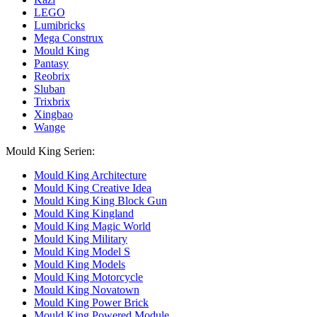
LEGO
Lumibricks
Mega Construx
Mould King
Pantasy
Reobrix
Sluban
Trixbrix
Xingbao
Wange
Mould King Serien:
Mould King Architecture
Mould King Creative Idea
Mould King King Block Gun
Mould King Kingland
Mould King Magic World
Mould King Military
Mould King Model S
Mould King Models
Mould King Motorcycle
Mould King Novatown
Mould King Power Brick
Mould King Powered Module