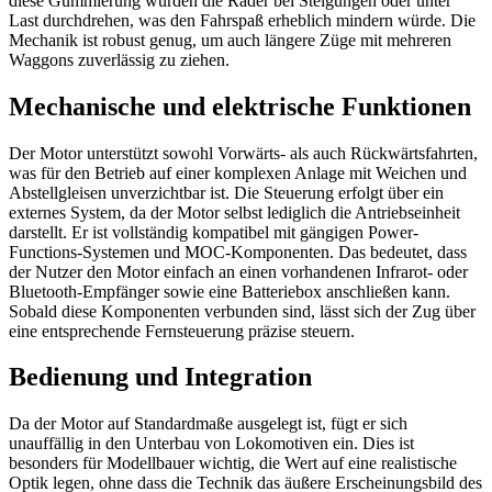
diese Gummierung würden die Räder bei Steigungen oder unter
Last durchdrehen, was den Fahrspaß erheblich mindern würde. Die
Mechanik ist robust genug, um auch längere Züge mit mehreren
Waggons zuverlässig zu ziehen.
Mechanische und elektrische Funktionen
Der Motor unterstützt sowohl Vorwärts- als auch Rückwärtsfahrten,
was für den Betrieb auf einer komplexen Anlage mit Weichen und
Abstellgleisen unverzichtbar ist. Die Steuerung erfolgt über ein
externes System, da der Motor selbst lediglich die Antriebseinheit
darstellt. Er ist vollständig kompatibel mit gängigen Power-
Functions-Systemen und MOC-Komponenten. Das bedeutet, dass
der Nutzer den Motor einfach an einen vorhandenen Infrarot- oder
Bluetooth-Empfänger sowie eine Batteriebox anschließen kann.
Sobald diese Komponenten verbunden sind, lässt sich der Zug über
eine entsprechende Fernsteuerung präzise steuern.
Bedienung und Integration
Da der Motor auf Standardmaße ausgelegt ist, fügt er sich
unauffällig in den Unterbau von Lokomotiven ein. Dies ist
besonders für Modellbauer wichtig, die Wert auf eine realistische
Optik legen, ohne dass die Technik das äußere Erscheinungsbild des