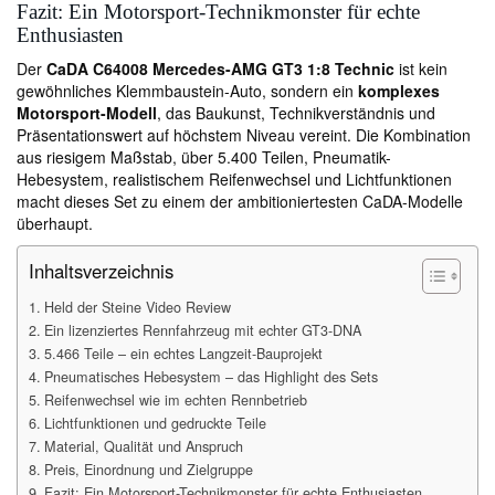
Fazit: Ein Motorsport-Technikmonster für echte
Enthusiasten
Der
CaDA C64008 Mercedes-AMG GT3 1:8 Technic
ist kein
gewöhnliches Klemmbaustein-Auto, sondern ein
komplexes
Motorsport-Modell
, das Baukunst, Technikverständnis und
Präsentationswert auf höchstem Niveau vereint. Die Kombination
aus riesigem Maßstab, über 5.400 Teilen, Pneumatik-
Hebesystem, realistischem Reifenwechsel und Lichtfunktionen
macht dieses Set zu einem der ambitioniertesten CaDA-Modelle
überhaupt.
Inhaltsverzeichnis
Held der Steine Video Review
Ein lizenziertes Rennfahrzeug mit echter GT3-DNA
5.466 Teile – ein echtes Langzeit-Bauprojekt
Pneumatisches Hebesystem – das Highlight des Sets
Reifenwechsel wie im echten Rennbetrieb
Lichtfunktionen und gedruckte Teile
Material, Qualität und Anspruch
Preis, Einordnung und Zielgruppe
Fazit: Ein Motorsport-Technikmonster für echte Enthusiasten