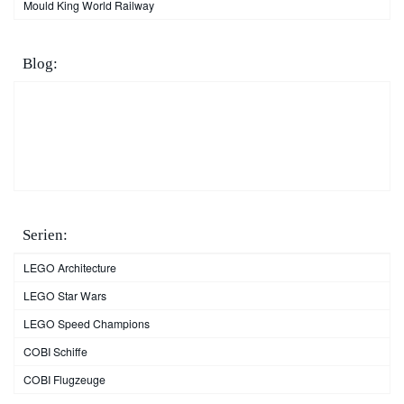
Mould King World Railway
Blog:
LEGO Technic Alternativen
Alternative Klemmbaustein Hersteller
LEGO Technic für Mädchen
LEGO Technic für Erwachsene
LEGO Sets mit den meisten Teilen
Serien:
LEGO Architecture
LEGO Star Wars
LEGO Speed Champions
COBI Schiffe
COBI Flugzeuge