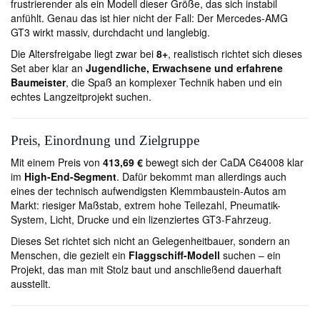
frustrierender als ein Modell dieser Größe, das sich instabil
anfühlt. Genau das ist hier nicht der Fall: Der Mercedes-AMG
GT3 wirkt massiv, durchdacht und langlebig.
Die Altersfreigabe liegt zwar bei
8+
, realistisch richtet sich dieses
Set aber klar an
Jugendliche, Erwachsene und erfahrene
Baumeister
, die Spaß an komplexer Technik haben und ein
echtes Langzeitprojekt suchen.
Preis, Einordnung und Zielgruppe
Mit einem Preis von
413,69 €
bewegt sich der CaDA C64008 klar
im
High-End-Segment
. Dafür bekommt man allerdings auch
eines der technisch aufwendigsten Klemmbaustein-Autos am
Markt: riesiger Maßstab, extrem hohe Teilezahl, Pneumatik-
System, Licht, Drucke und ein lizenziertes GT3-Fahrzeug.
Dieses Set richtet sich nicht an Gelegenheitbauer, sondern an
Menschen, die gezielt ein
Flaggschiff-Modell
suchen – ein
Projekt, das man mit Stolz baut und anschließend dauerhaft
ausstellt.