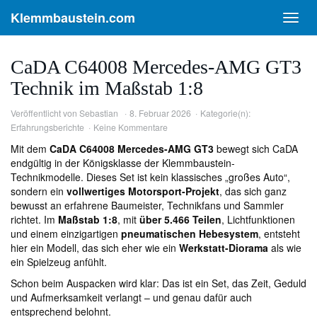
Skip
Klemmbaustein.com
Toggl
to
navig
main
content
CaDA C64008 Mercedes-AMG GT3
Technik im Maßstab 1:8
Veröffentlicht von
Sebastian
8. Februar 2026
Kategorie(n):
Erfahrungsberichte
Keine Kommentare
Mit dem
CaDA C64008 Mercedes-AMG GT3
bewegt sich CaDA
endgültig in der Königsklasse der Klemmbaustein-
Technikmodelle. Dieses Set ist kein klassisches „großes Auto“,
sondern ein
vollwertiges Motorsport-Projekt
, das sich ganz
bewusst an erfahrene Baumeister, Technikfans und Sammler
richtet. Im
Maßstab 1:8
, mit
über 5.466 Teilen
, Lichtfunktionen
und einem einzigartigen
pneumatischen Hebesystem
, entsteht
hier ein Modell, das sich eher wie ein
Werkstatt-Diorama
als wie
ein Spielzeug anfühlt.
Schon beim Auspacken wird klar: Das ist ein Set, das Zeit, Geduld
und Aufmerksamkeit verlangt – und genau dafür auch
entsprechend belohnt.