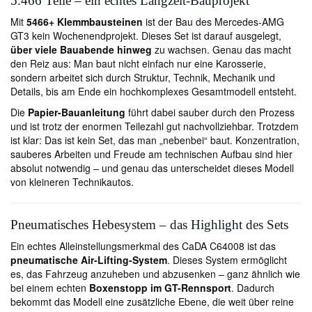
5.466 Teile – ein echtes Langzeit-Bauprojekt
Mit
5466+ Klemmbausteinen
ist der Bau des Mercedes-AMG
GT3 kein Wochenendprojekt. Dieses Set ist darauf ausgelegt,
über viele Bauabende hinweg
zu wachsen. Genau das macht
den Reiz aus: Man baut nicht einfach nur eine Karosserie,
sondern arbeitet sich durch Struktur, Technik, Mechanik und
Details, bis am Ende ein hochkomplexes Gesamtmodell entsteht.
Die
Papier-Bauanleitung
führt dabei sauber durch den Prozess
und ist trotz der enormen Teilezahl gut nachvollziehbar. Trotzdem
ist klar: Das ist kein Set, das man „nebenbei“ baut. Konzentration,
sauberes Arbeiten und Freude am technischen Aufbau sind hier
absolut notwendig – und genau das unterscheidet dieses Modell
von kleineren Technikautos.
Pneumatisches Hebesystem – das Highlight des Sets
Ein echtes Alleinstellungsmerkmal des CaDA C64008 ist das
pneumatische Air-Lifting-System
. Dieses System ermöglicht
es, das Fahrzeug anzuheben und abzusenken – ganz ähnlich wie
bei einem echten
Boxenstopp im GT-Rennsport
. Dadurch
bekommt das Modell eine zusätzliche Ebene, die weit über reine