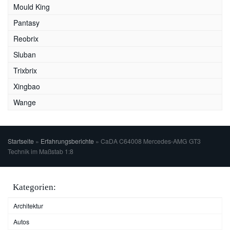
Mould King
Pantasy
Reobrix
Sluban
Trixbrix
Xingbao
Wange
Startseite
»
Erfahrungsberichte
»
CaDA C64008 Mercedes-AMG GT3
Technik im Maßstab 1:8
Kategorien:
Architektur
Autos