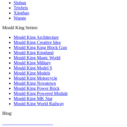
Sluban
Trixbrix
Xingbao
Wange
Mould King Serien:
Mould King Architecture
Mould King Creative Idea
Mould King King Block Gun
Mould King Kingland
Mould King Magic World
Mould King Military
Mould King Model S
Mould King Models
Mould King Motorcycle
Mould King Novatown
Mould King Power Brick
Mould King Powered Module
Mould King MK Star
Mould King World Railway
Blog:
LEGO Technic Alternativen