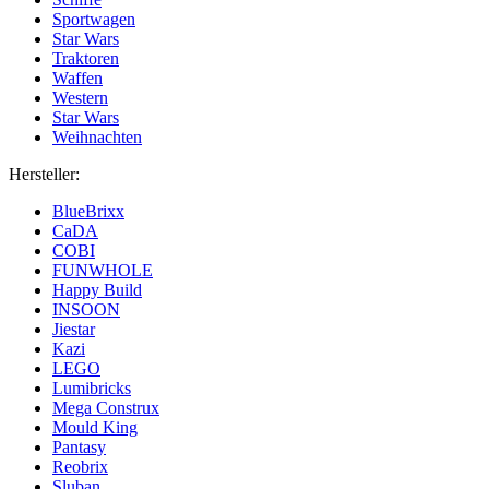
Sportwagen
Star Wars
Traktoren
Waffen
Western
Star Wars
Weihnachten
Hersteller:
BlueBrixx
CaDA
COBI
FUNWHOLE
Happy Build
INSOON
Jiestar
Kazi
LEGO
Lumibricks
Mega Construx
Mould King
Pantasy
Reobrix
Sluban