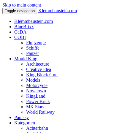
Skip to main content
Klemmbaustein.com
Toggle navigation
Klemmbaustein.com
BlueBrixx
CaDA
COBI
Flugzeuge
Schiffe
Panzer
Mould King
Architecture
Creative Idea
King Block Gun
Models
Motorcycle
Novatown
KingLand
Power Brick
MK Stars
World Railway
Pantasy
Kategorien
Achterbahn