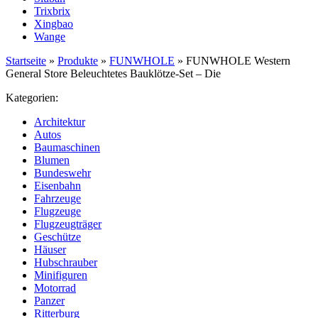
Trixbrix
Xingbao
Wange
Startseite
»
Produkte
»
FUNWHOLE
»
FUNWHOLE Western
General Store Beleuchtetes Bauklötze-Set – Die
Kategorien:
Architektur
Autos
Baumaschinen
Blumen
Bundeswehr
Eisenbahn
Fahrzeuge
Flugzeuge
Flugzeugträger
Geschütze
Häuser
Hubschrauber
Minifiguren
Motorrad
Panzer
Ritterburg