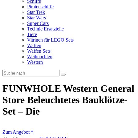
Schiffe
Piratenschiffe
Star Trek
Star Wars
Super Cars
Technic Ersatzteile
Tiere
Vitrinen für LEGO Sets
Waffen
Waffen Sets
Weihnachten
Western
FUNWHOLE Western General
Store Beleuchtetes Bauklötze-
Set – Die
Zum Angebot
*