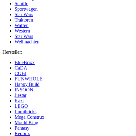
Schiffe
Sportwagen
Star Wars
Traktoren
Waffen
Western
Star Wars
Weihnachten
Hersteller:
BlueBrixx
CaDA
COBI
FUNWHOLE
Happy Build
INSOON
Jiestar
Kazi
LEGO
Lumibricks
Mega Construx
Mould King
Pantasy
Reobrix