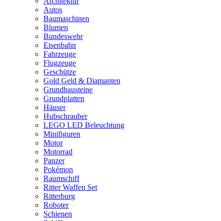
Architektur
Autos
Baumaschinen
Blumen
Bundeswehr
Eisenbahn
Fahrzeuge
Flugzeuge
Geschütze
Gold Geld & Diamanten
Grundbausteine
Grundplatten
Häuser
Hubschrauber
LEGO LED Beleuchtung
Minifiguren
Motor
Motorrad
Panzer
Pokémon
Raumschiff
Ritter Waffen Set
Ritterburg
Roboter
Schienen