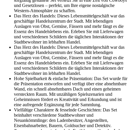
sorgfältig gestaltete Set versetzt Sie in eine Zeit von Cowboys
und Gesetzlosen – perfekt, um Ihre eigene nostalgische
Western-Atmosphäre zu schaffen.
Das Herz des Handels: Dieses Lebensmittelgeschäft war das
geschäftige Handelszentrum der Stadt. Mit lebendigen
Auslagen von Obst, Gemüse, Fässern und mehr fängt es die
Essenz des Handelslebens ein. Erleben Sie mit Lieferwagen
und verschiedenen Schildern die täglichen Interaktionen der
Stadtbewohner im lebhaften Handel.
Das Herz des Handels: Dieses Lebensmittelgeschäft war das
geschäftige Handelszentrum der Stadt. Mit lebendigen
Auslagen von Obst, Gemüse, Fässern und mehr fängt es die
Essenz des Handelslebens ein. Erleben Sie mit Lieferwagen
und verschiedenen Schildern die täglichen Interaktionen der
Stadtbewohner im lebhaften Handel.
Hohe Spielbarkeit & einfache Präsentation: Das Set wurde für
die Präsentation entworfen und verfügt über eine abnehmbare
Wand, ein schnell abnehmbares Dach und einen geheimen
versteckten Raum. Mit unzähligen Spielszenarien und
Geheimnissen fördert es Kreativität und Erkundung und ist
eine aufregende Ergänzung für jede Sammlung.
Vielfältige Charaktere & fesselnde Geschichten: Das Set
beinhaltet verschiedene Stadtbewohner und
Neuankömmlinge: den Ladenbesitzer, Angestellten,
Eisenbahnarbeiter, Bauern, Goldsucher und Detektiv.