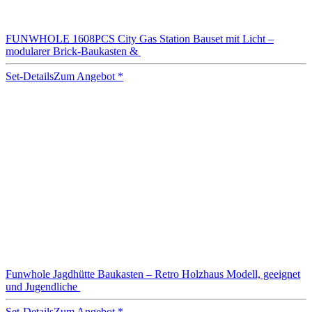
FUNWHOLE 1608PCS City Gas Station Bauset mit Licht –
modularer Brick-Baukasten &
Set-Details
Zum Angebot
*
Funwhole Jagdhütte Baukasten – Retro Holzhaus Modell, geeignet
und Jugendliche
Set-Details
Zum Angebot
*