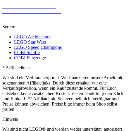
Alternative Klemmbaustein Hersteller
LEGO Technic für Mädchen
LEGO Technic für Erwachsene
LEGO Sets mit den meisten Teilen
Serien:
LEGO Architecture
LEGO Star Wars
LEGO Speed Champions
COBI Schiffe
COBI Flugzeuge
* Affiliatelinks
Wir sind ein Verbraucherportal. Wir finanzieren unsere Arbeit mit
sogenannten Affiliatelinks. Durch diese erhalten wir eine
Verkaufsprovision, wenn ein Kauf zustande kommt. Für Euch
entstehen keine zusätzlichen Kosten. Vielen Dank für jeden Klick
und Einkauf. ** Affiliatelink, Set eventuell nicht verfügbar und
Preise können abweichen. Preise bitte immer beim Shop selbst
prüfen.
Hinweis
Wir sind nicht LEGO® und werden weder unterstützt, autorisiert