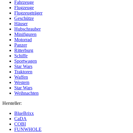
Fahrzeuge
Flugzeuge
Flugzeugträger
Geschütze
Häuser
Hubschrauber
Minifiguren
Motorrad
Panzer
Ritterburg
Schiffe
Sportwagen
Star Wars
Traktoren
Waffen
Western
Star Wars
Weihnachten
Hersteller:
BlueBrixx
CaDA
COBI
FUNWHOLE