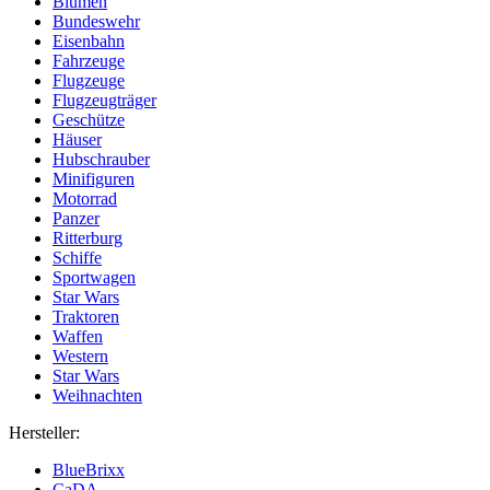
Blumen
Bundeswehr
Eisenbahn
Fahrzeuge
Flugzeuge
Flugzeugträger
Geschütze
Häuser
Hubschrauber
Minifiguren
Motorrad
Panzer
Ritterburg
Schiffe
Sportwagen
Star Wars
Traktoren
Waffen
Western
Star Wars
Weihnachten
Hersteller:
BlueBrixx
CaDA