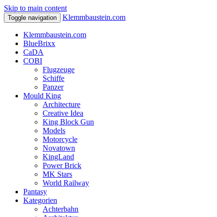
Skip to main content
Klemmbaustein.com
Toggle navigation
Klemmbaustein.com
BlueBrixx
CaDA
COBI
Flugzeuge
Schiffe
Panzer
Mould King
Architecture
Creative Idea
King Block Gun
Models
Motorcycle
Novatown
KingLand
Power Brick
MK Stars
World Railway
Pantasy
Kategorien
Achterbahn