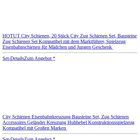
HOTUT City Schienen, 20 Stück City Zug Schienen Set, Bausteine
Zug Schienen Set Kompatibel mit dem Marktführer, Spielzeug
Eisenbahnschienen für Mädchen und Jungen Geschenk
Set-Details
Zum Angebot
*
City Schienen Eisenbahnkreuzung Bausteine Set, Zug Schienen
Accessoires Geländer Kreuzung Hubhebel Konstruktionsspielzeug
Kompatibel mit Großen Marken
Set-Details
Zum Angebot
*