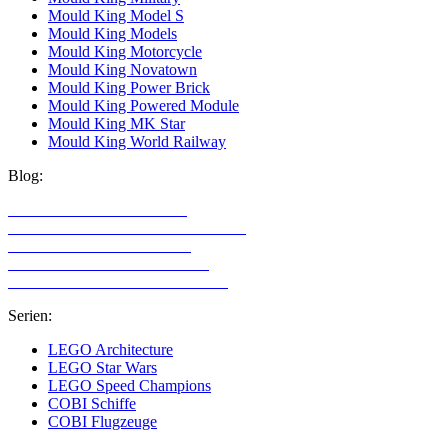
Mould King Model S
Mould King Models
Mould King Motorcycle
Mould King Novatown
Mould King Power Brick
Mould King Powered Module
Mould King MK Star
Mould King World Railway
Blog:
LEGO Technic Alternativen
Alternative Klemmbaustein Hersteller
LEGO Technic für Mädchen
LEGO Technic für Erwachsene
LEGO Sets mit den meisten Teilen
Serien:
LEGO Architecture
LEGO Star Wars
LEGO Speed Champions
COBI Schiffe
COBI Flugzeuge