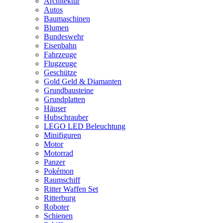
Architektur
Autos
Baumaschinen
Blumen
Bundeswehr
Eisenbahn
Fahrzeuge
Flugzeuge
Geschütze
Gold Geld & Diamanten
Grundbausteine
Grundplatten
Häuser
Hubschrauber
LEGO LED Beleuchtung
Minifiguren
Motor
Motorrad
Panzer
Pokémon
Raumschiff
Ritter Waffen Set
Ritterburg
Roboter
Schienen