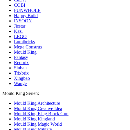
COBI
FUNWHOLE
Happy Build
INSOON
Jiestar
Kazi
LEGO
Lumibricks
Mega Construx
Mould King
Pantasy
Reobrix
Sluban
Trixbrix
Xingbao
Wange
Mould King Serien:
Mould King Architecture
Mould King Creative Idea
Mould King King Block Gun
Mould King Kingland
Mould King Magic World
Mould King Military