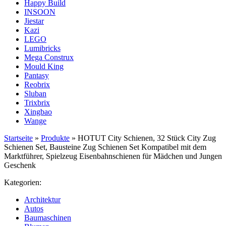
Happy Build
INSOON
Jiestar
Kazi
LEGO
Lumibricks
Mega Construx
Mould King
Pantasy
Reobrix
Sluban
Trixbrix
Xingbao
Wange
Startseite
»
Produkte
»
HOTUT City Schienen, 32 Stück City Zug
Schienen Set, Bausteine Zug Schienen Set Kompatibel mit dem
Marktführer, Spielzeug Eisenbahnschienen für Mädchen und Jungen
Geschenk
Kategorien:
Architektur
Autos
Baumaschinen