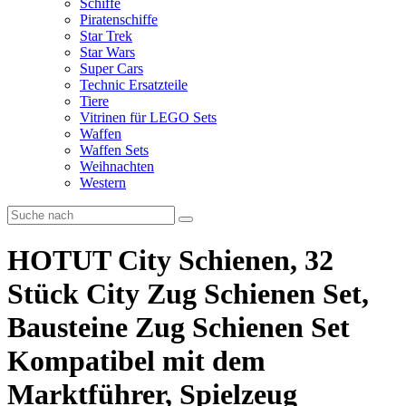
Schiffe
Piratenschiffe
Star Trek
Star Wars
Super Cars
Technic Ersatzteile
Tiere
Vitrinen für LEGO Sets
Waffen
Waffen Sets
Weihnachten
Western
HOTUT City Schienen, 32
Stück City Zug Schienen Set,
Bausteine Zug Schienen Set
Kompatibel mit dem
Marktführer, Spielzeug