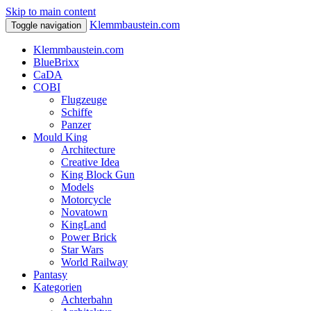
Skip to main content
Klemmbaustein.com
Toggle navigation
Klemmbaustein.com
BlueBrixx
CaDA
COBI
Flugzeuge
Schiffe
Panzer
Mould King
Architecture
Creative Idea
King Block Gun
Models
Motorcycle
Novatown
KingLand
Power Brick
Star Wars
World Railway
Pantasy
Kategorien
Achterbahn