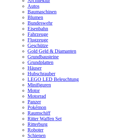
Architektur
Autos
Baumaschinen
Blumen
Bundeswehr
Eisenbahn
Fahrzeuge
Flugzeuge
Geschütze
Gold Geld & Diamanten
Grundbausteine
Grundplatten
Häuser
Hubschrauber
LEGO LED Beleuchtung
Minifiguren
Motor
Motorrad
Panzer
Pokémon
Raumschiff
Ritter Waffen Set
Ritterburg
Roboter
Schienen