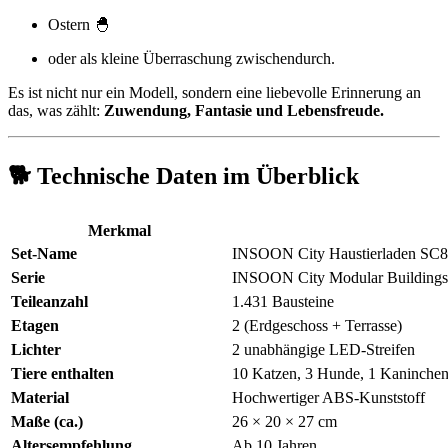
Ostern 🐣
oder als kleine Überraschung zwischendurch.
Es ist nicht nur ein Modell, sondern eine liebevolle Erinnerung an
das, was zählt:
Zuwendung, Fantasie und Lebensfreude.
🐕 Technische Daten im Überblick
Merkmal
Set-Name
INSOON City Haustierladen SC
Serie
INSOON City Modular Buildings
Teileanzahl
1.431 Bausteine
Etagen
2 (Erdgeschoss + Terrasse)
Lichter
2 unabhängige LED-Streifen
Tiere enthalten
10 Katzen, 3 Hunde, 1 Kaninche
Material
Hochwertiger ABS-Kunststoff
Maße (ca.)
26 × 20 × 27 cm
Altersempfehlung
Ab 10 Jahren