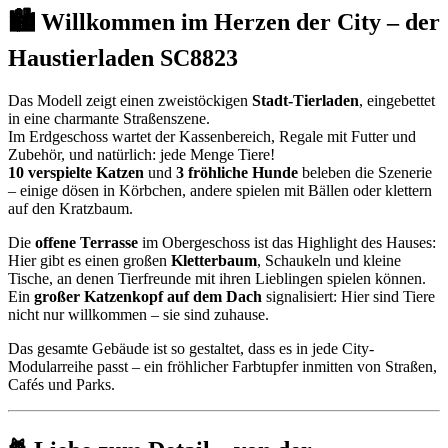
🏙️ Willkommen im Herzen der City – der
Haustierladen SC8823
Das Modell zeigt einen zweistöckigen
Stadt-Tierladen
, eingebettet
in eine charmante Straßenszene.
Im Erdgeschoss wartet der Kassenbereich, Regale mit Futter und
Zubehör, und natürlich: jede Menge Tiere!
10 verspielte Katzen
und
3 fröhliche Hunde
beleben die Szenerie
– einige dösen in Körbchen, andere spielen mit Bällen oder klettern
auf den Kratzbaum.
Die
offene Terrasse
im Obergeschoss ist das Highlight des Hauses:
Hier gibt es einen großen
Kletterbaum
, Schaukeln und kleine
Tische, an denen Tierfreunde mit ihren Lieblingen spielen können.
Ein
großer Katzenkopf auf dem Dach
signalisiert: Hier sind Tiere
nicht nur willkommen – sie sind zuhause.
Das gesamte Gebäude ist so gestaltet, dass es in jede City-
Modularreihe passt – ein fröhlicher Farbtupfer inmitten von Straßen,
Cafés und Parks.