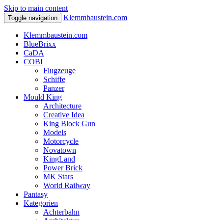
Skip to main content
Klemmbaustein.com
Toggle navigation
Klemmbaustein.com
BlueBrixx
CaDA
COBI
Flugzeuge
Schiffe
Panzer
Mould King
Architecture
Creative Idea
King Block Gun
Models
Motorcycle
Novatown
KingLand
Power Brick
MK Stars
World Railway
Pantasy
Kategorien
Achterbahn