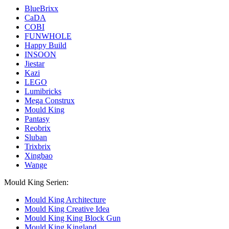
BlueBrixx
CaDA
COBI
FUNWHOLE
Happy Build
INSOON
Jiestar
Kazi
LEGO
Lumibricks
Mega Construx
Mould King
Pantasy
Reobrix
Sluban
Trixbrix
Xingbao
Wange
Mould King Serien:
Mould King Architecture
Mould King Creative Idea
Mould King King Block Gun
Mould King Kingland