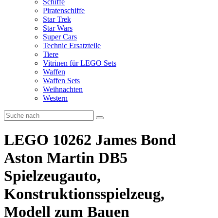
Schiffe
Piratenschiffe
Star Trek
Star Wars
Super Cars
Technic Ersatzteile
Tiere
Vitrinen für LEGO Sets
Waffen
Waffen Sets
Weihnachten
Western
LEGO 10262 James Bond
Aston Martin DB5
Spielzeugauto,
Konstruktionsspielzeug,
Modell zum Bauen