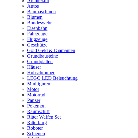
Architektur
Autos
Baumaschinen
Blumen
Bundeswehr
Eisenbahn
Fahrzeuge
Flugzeuge
Geschütze
Gold Geld & Diamanten
Grundbausteine
Grundplatten
Häuser
Hubschrauber
LEGO LED Beleuchtung
Minifiguren
Motor
Motorrad
Panzer
Pokémon
Raumschiff
Ritter Waffen Set
Ritterburg
Roboter
Schienen