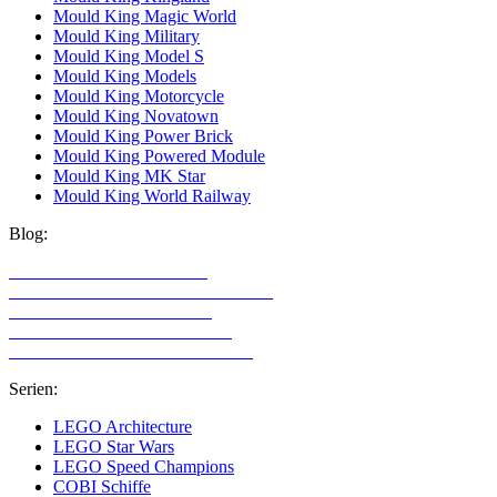
Mould King Magic World
Mould King Military
Mould King Model S
Mould King Models
Mould King Motorcycle
Mould King Novatown
Mould King Power Brick
Mould King Powered Module
Mould King MK Star
Mould King World Railway
Blog:
LEGO Technic Alternativen
Alternative Klemmbaustein Hersteller
LEGO Technic für Mädchen
LEGO Technic für Erwachsene
LEGO Sets mit den meisten Teilen
Serien:
LEGO Architecture
LEGO Star Wars
LEGO Speed Champions
COBI Schiffe