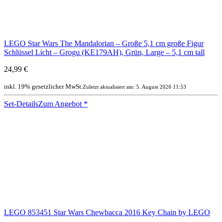
LEGO Star Wars The Mandalorian – Große 5,1 cm große Figur
Schlüssel Licht – Grogu (KE179AH), Grün, Large – 5,1 cm tall
24,99 €
inkl. 19% gesetzlicher MwSt.
Zuletzt aktualisiert am: 5. August 2026 11:53
Set-Details
Zum Angebot
*
LEGO 853451 Star Wars Chewbacca 2016 Key Chain by LEGO