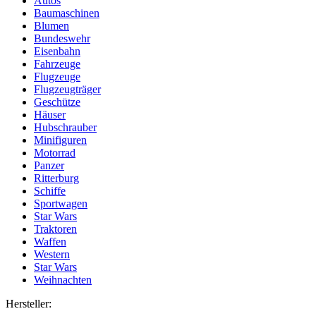
Autos
Baumaschinen
Blumen
Bundeswehr
Eisenbahn
Fahrzeuge
Flugzeuge
Flugzeugträger
Geschütze
Häuser
Hubschrauber
Minifiguren
Motorrad
Panzer
Ritterburg
Schiffe
Sportwagen
Star Wars
Traktoren
Waffen
Western
Star Wars
Weihnachten
Hersteller: