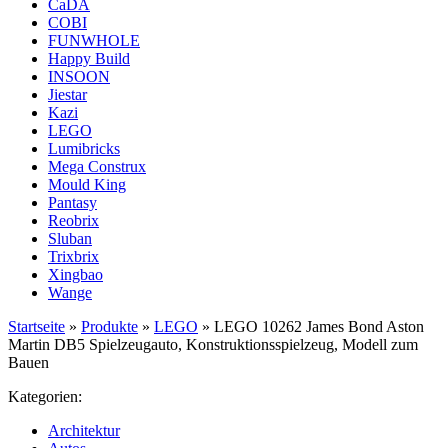
CaDA
COBI
FUNWHOLE
Happy Build
INSOON
Jiestar
Kazi
LEGO
Lumibricks
Mega Construx
Mould King
Pantasy
Reobrix
Sluban
Trixbrix
Xingbao
Wange
Startseite
»
Produkte
»
LEGO
»
LEGO 10262 James Bond Aston
Martin DB5 Spielzeugauto, Konstruktionsspielzeug, Modell zum
Bauen
Kategorien:
Architektur