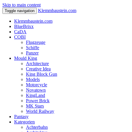
Skip to main content
Klemmbaustein.com
Toggle navigation
Klemmbaustein.com
BlueBrixx
CaDA
COBI
Flugzeuge
Schiffe
Panzer
Mould King
Architecture
Creative Idea
King Block Gun
Models
Motorcycle
Novatown
KingLand
Power Brick
MK Stars
World Railway
Pantasy
Kategorien
Achterbahn