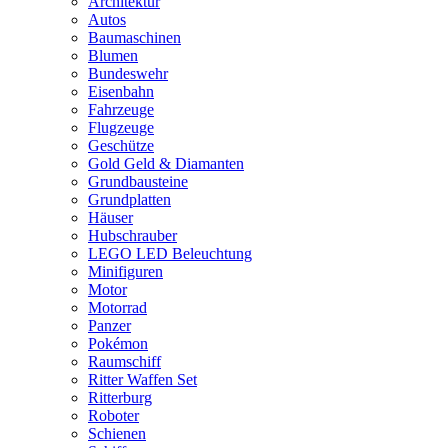
Architektur
Autos
Baumaschinen
Blumen
Bundeswehr
Eisenbahn
Fahrzeuge
Flugzeuge
Geschütze
Gold Geld & Diamanten
Grundbausteine
Grundplatten
Häuser
Hubschrauber
LEGO LED Beleuchtung
Minifiguren
Motor
Motorrad
Panzer
Pokémon
Raumschiff
Ritter Waffen Set
Ritterburg
Roboter
Schienen