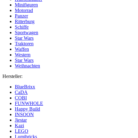
Minifiguren
Motorrad
Panzer
Ritterburg
Schiffe
Sportwagen
Star Wars
Traktoren
Waffen
Western
Star Wars
Weihnachten
Hersteller:
BlueBrixx
CaDA
COBI
FUNWHOLE
Happy Build
INSOON
Jiestar
Kazi
LEGO
Lumibricks