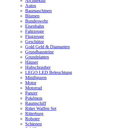
Architektur
Autos
Baumaschinen
Blumen
Bundeswehr
Eisenbahn
Fahrzeuge
Flugzeuge
Geschütze
Gold Geld & Diamanten
Grundbausteine
Grundplatten
Häuser
Hubschrauber
LEGO LED Beleuchtung
Minifiguren
Motor
Motorrad
Panzer
Pokémon
Raumschiff
Ritter Waffen Set
Ritterburg
Roboter
Schienen