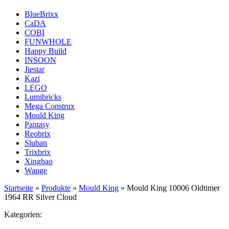
BlueBrixx
CaDA
COBI
FUNWHOLE
Happy Build
INSOON
Jiestar
Kazi
LEGO
Lumibricks
Mega Construx
Mould King
Pantasy
Reobrix
Sluban
Trixbrix
Xingbao
Wange
Startseite
»
Produkte
»
Mould King
»
Mould King 10006 Oldtimer
1964 RR Silver Cloud
Kategorien: