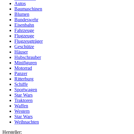
Autos
Baumaschinen
Blumen
Bundeswehr
Eisenbahn
Fahrzeuge
Flugzeuge
Flugzeugträger
Geschütze
Häuser
Hubschrauber
Minifiguren
Motorrad
Panzer
Ritterburg
Schiffe
Sportwagen
Star Wars
Traktoren
Waffen
Western
Star Wars
Weihnachten
Hersteller: