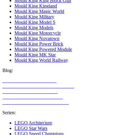
Mould King King Block Gun
Mould King Kingland
Mould King Magic World
Mould King Military
Mould King Model S
Mould King Models
Mould King Motorcycle
Mould King Novatown
Mould King Power Brick
Mould King Powered Module
Mould King MK Star
Mould King World Railway
Blog:
LEGO Technic Alternativen
Alternative Klemmbaustein Hersteller
LEGO Technic für Mädchen
LEGO Technic für Erwachsene
LEGO Sets mit den meisten Teilen
Serien:
LEGO Architecture
LEGO Star Wars
LEGO Speed Champions