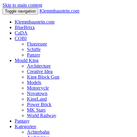
Skip to main content
Klemmbaustein.com
Toggle navigation
Klemmbaustein.com
BlueBrixx
CaDA
COBI
Flugzeuge
Schiffe
Panzer
Mould King
Architecture
Creative Idea
King Block Gun
Models
Motorcycle
Novatown
KingLand
Power Brick
MK Stars
World Railway
Pantasy
Kategorien
Achterbahn