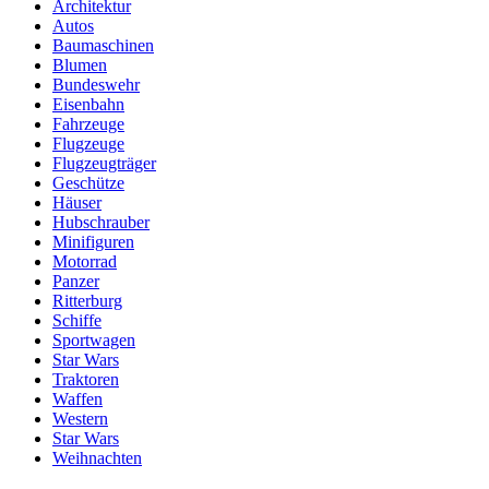
Architektur
Autos
Baumaschinen
Blumen
Bundeswehr
Eisenbahn
Fahrzeuge
Flugzeuge
Flugzeugträger
Geschütze
Häuser
Hubschrauber
Minifiguren
Motorrad
Panzer
Ritterburg
Schiffe
Sportwagen
Star Wars
Traktoren
Waffen
Western
Star Wars
Weihnachten