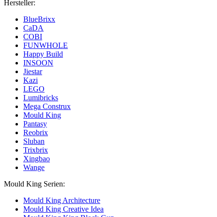
Hersteller:
BlueBrixx
CaDA
COBI
FUNWHOLE
Happy Build
INSOON
Jiestar
Kazi
LEGO
Lumibricks
Mega Construx
Mould King
Pantasy
Reobrix
Sluban
Trixbrix
Xingbao
Wange
Mould King Serien:
Mould King Architecture
Mould King Creative Idea