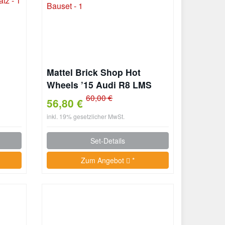
Mattel Brick Shop Hot
Wheels ’15 Audi R8 LMS
Bauset
60,00 €
56,80 €
inkl. 19% gesetzlicher MwSt.
Set-Details
Zum Angebot
*