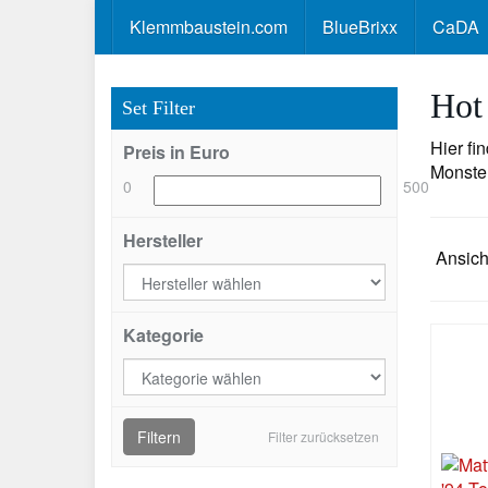
Skip
Klemmbaustein.com
BlueBrixx
CaDA
to
main
content
Hot
Set Filter
Hier fi
Preis in Euro
Monster
0
500
Hersteller
Ansich
Kategorie
Filtern
Filter zurücksetzen