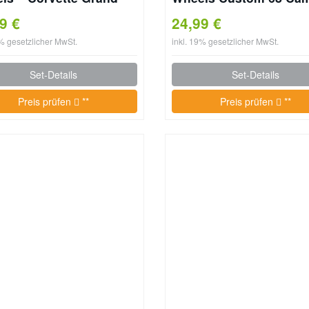
t JGR31
JFT16
99 €
24,99 €
9% gesetzlicher MwSt.
inkl. 19% gesetzlicher MwSt.
Set-Details
Set-Details
Preis prüfen
**
Preis prüfen
**