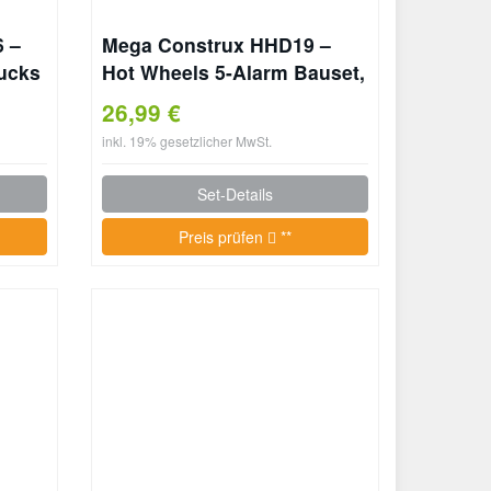
 –
Mega Construx HHD19 –
ucks
Hot Wheels 5-Alarm Bauset,
t 186
Feuerwehr-Auto Monster
26,99 €
kro-
Truck, Spielzeug-Auto mit 2
inkl. 19% gesetzlicher MwSt.
 zum
Feuerwehrmann-
Spielfiguren und Zubehör,
Set-Details
für Kinder ab 5 Jahren
Preis prüfen
**