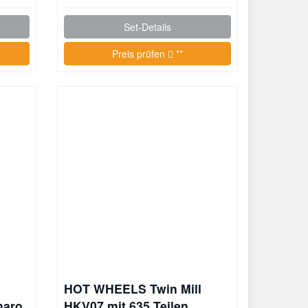
Set-Details
Preis prüfen
**
HOT WHEELS Twin Mill
maro
HKV07 mit 635 Teilen