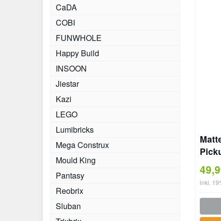
CaDA
COBI
FUNWHOLE
Happy Build
INSOON
Jiestar
Kazi
LEGO
Lumibricks
Matt
Mega Construx
Pick
Mould King
49,
Pantasy
inkl. 1
Reobrix
Sluban