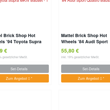
el Brick Shop Hot
Mattel Brick Shop Hot
ls ’94 Toyota Supra
Wheels ’84 Audi Sport
 Bauset
Quattro Bausatz
99 €
55,80 €
9% gesetzlicher MwSt.
inkl. 19% gesetzlicher MwSt.
Set-Details
Set-Details
Zum Angebot
*
Zum Angebot
*