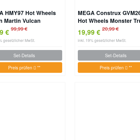
 HMY97 Hot Wheels
MEGA Construx GVM26
n Martin Vulcan
Hot Wheels Monster Tr
tab 1:18
Tiger Shark, Bauset mi
99,99 €
20,99 €
99 €
19,99 €
Teilen, 1 bewegliche Mi
9% gesetzlicher MwSt.
inkl. 19% gesetzlicher MwSt.
Actionfigur, Spielzeug
Zusammenbauen, für
Set-Details
Set-Details
Kinder ab 5 Jahren
Preis prüfen
**
Preis prüfen
**