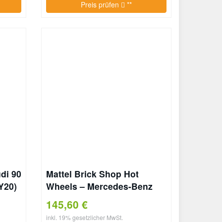
Preis prüfen
**
di 90
Mattel Brick Shop Hot
Y20)
Wheels – Mercedes-Benz
300 SL „Flügeltürer“
145,60 €
inkl. 19% gesetzlicher MwSt.