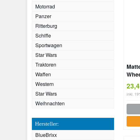
Motorrad
Panzer
Ritterburg
Schiffe
Sportwagen
Star Wars
Traktoren
Matt
Whee
Waffen
Civi
Western
23,
Star Wars
inkl. 1
Weihnachten
Hersteller:
BlueBrixx