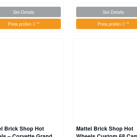
Set-Details
Set-Details
Preis prüfen
**
Preis prüfen
**
el Brick Shop Hot
Mattel Brick Shop Hot
ls – Corvette Grand
Wheels Custom 68 Ca