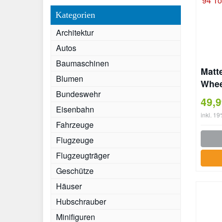
Kategorien
Architektur
Autos
Baumaschinen
Matt
Blumen
Whee
Bundeswehr
MKIV
49,
Eisenbahn
inkl. 1
Fahrzeuge
Flugzeuge
Flugzeugträger
Geschütze
Häuser
Hubschrauber
Minifiguren