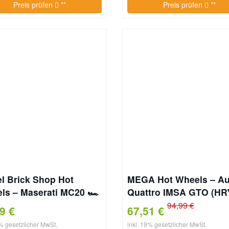
Preis prüfen
**
Preis prüfen
**
el Brick Shop Hot
MEGA Hot Wheels – Au
ls – Maserati MC20 🏎️
Quattro IMSA GTO (HR
🏁🔥
94,99 €
99 €
67,51 €
9% gesetzlicher MwSt.
inkl. 19% gesetzlicher MwSt.