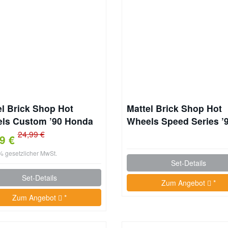
el Brick Shop Hot
Mattel Brick Shop Hot
ls Custom ’90 Honda
Wheels Speed Series ’
c EF Bauset
Audi Avant RS2 Bauset
24,99 €
49 €
9% gesetzlicher MwSt.
Set-Details
Set-Details
Zum Angebot
*
Zum Angebot
*