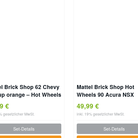
el Brick Shop 62 Chevy
Mattel Brick Shop Hot
up orange – Hot Wheels
Wheels 90 Acura NSX
(JFT17)
99 €
49,99 €
9% gesetzlicher MwSt.
inkl. 19% gesetzlicher MwSt.
Set-Details
Set-Details