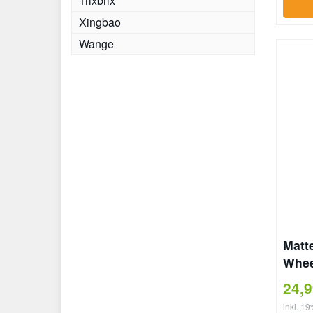
Trixbrix
Xingbao
Wange
Matt
Whee
24,
inkl. 1