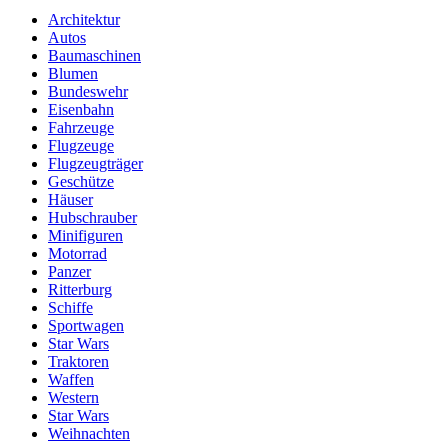
Architektur
Autos
Baumaschinen
Blumen
Bundeswehr
Eisenbahn
Fahrzeuge
Flugzeuge
Flugzeugträger
Geschütze
Häuser
Hubschrauber
Minifiguren
Motorrad
Panzer
Ritterburg
Schiffe
Sportwagen
Star Wars
Traktoren
Waffen
Western
Star Wars
Weihnachten