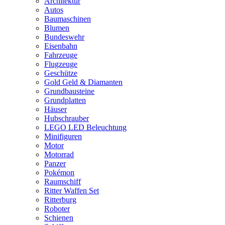
Architektur
Autos
Baumaschinen
Blumen
Bundeswehr
Eisenbahn
Fahrzeuge
Flugzeuge
Geschütze
Gold Geld & Diamanten
Grundbausteine
Grundplatten
Häuser
Hubschrauber
LEGO LED Beleuchtung
Minifiguren
Motor
Motorrad
Panzer
Pokémon
Raumschiff
Ritter Waffen Set
Ritterburg
Roboter
Schienen