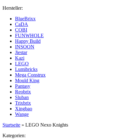
Hersteller:
BlueBrixx
CaDA
COBI
FUNWHOLE
Happy Build
INSOON
Jiestar
Kazi
LEGO
Lumibricks
Mega Construx
Mould King
Pantasy
Reobrix
Sluban
Trixbrix
Xingbao
Wange
Startseite
»
LEGO Nexo Knights
Kategorien: