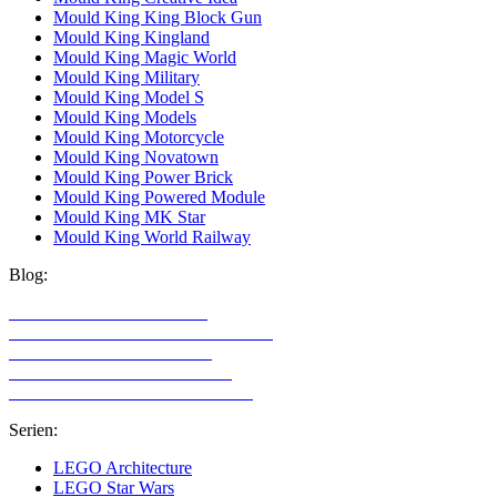
Mould King King Block Gun
Mould King Kingland
Mould King Magic World
Mould King Military
Mould King Model S
Mould King Models
Mould King Motorcycle
Mould King Novatown
Mould King Power Brick
Mould King Powered Module
Mould King MK Star
Mould King World Railway
Blog:
LEGO Technic Alternativen
Alternative Klemmbaustein Hersteller
LEGO Technic für Mädchen
LEGO Technic für Erwachsene
LEGO Sets mit den meisten Teilen
Serien:
LEGO Architecture
LEGO Star Wars