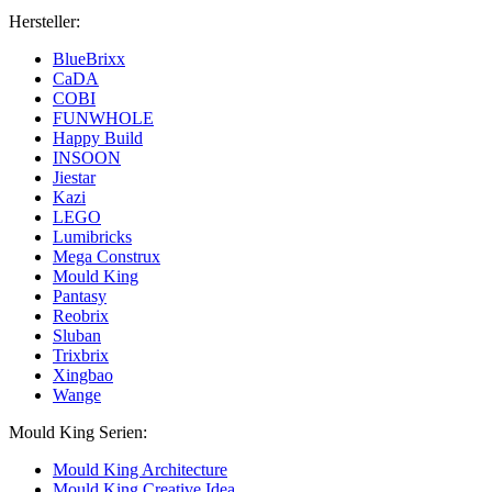
Hersteller:
BlueBrixx
CaDA
COBI
FUNWHOLE
Happy Build
INSOON
Jiestar
Kazi
LEGO
Lumibricks
Mega Construx
Mould King
Pantasy
Reobrix
Sluban
Trixbrix
Xingbao
Wange
Mould King Serien:
Mould King Architecture
Mould King Creative Idea