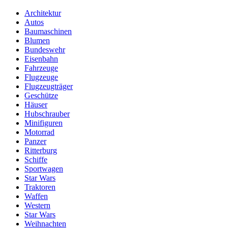
Architektur
Autos
Baumaschinen
Blumen
Bundeswehr
Eisenbahn
Fahrzeuge
Flugzeuge
Flugzeugträger
Geschütze
Häuser
Hubschrauber
Minifiguren
Motorrad
Panzer
Ritterburg
Schiffe
Sportwagen
Star Wars
Traktoren
Waffen
Western
Star Wars
Weihnachten