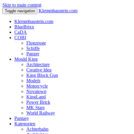
Skip to main content
Klemmbaustein.com
Toggle navigation
Klemmbaustein.com
BlueBrixx
CaDA
COBI
Flugzeuge
Schiffe
Panzer
Mould King
Architecture
Creative Idea
King Block Gun
Models
Motorcycle
Novatown
KingLand
Power Brick
MK Stars
World Railway
Pantasy
Kategorien
Achterbahn