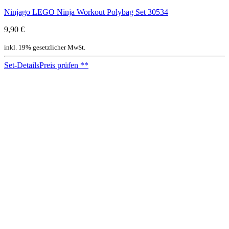
Ninjago LEGO Ninja Workout Polybag Set 30534
9,90 €
inkl. 19% gesetzlicher MwSt.
Set-Details
Preis prüfen
**