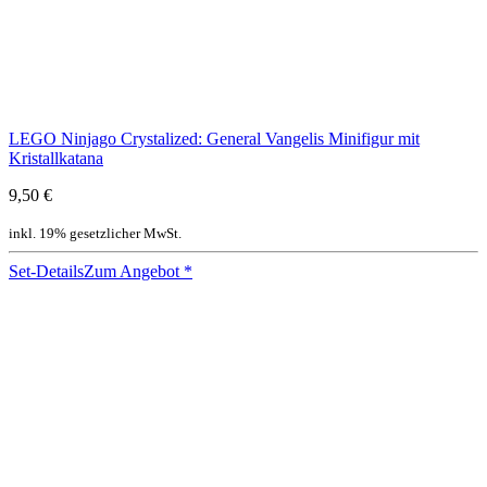
LEGO Ninjago Crystalized: General Vangelis Minifigur mit
Kristallkatana
9,50 €
inkl. 19% gesetzlicher MwSt.
Set-Details
Zum Angebot
*