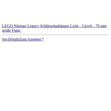
LEGO Ninjago Legacy Schlüsselanhänger Licht – Lloyd – 76 mm
große Figur
Set-Details
Zum Angebot
*