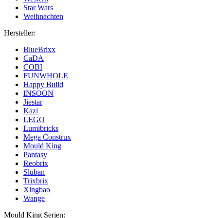
Star Wars
Weihnachten
Hersteller:
BlueBrixx
CaDA
COBI
FUNWHOLE
Happy Build
INSOON
Jiestar
Kazi
LEGO
Lumibricks
Mega Construx
Mould King
Pantasy
Reobrix
Sluban
Trixbrix
Xingbao
Wange
Mould King Serien: