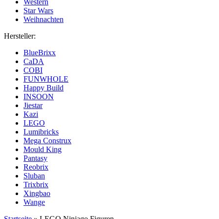
Western
Star Wars
Weihnachten
Hersteller:
BlueBrixx
CaDA
COBI
FUNWHOLE
Happy Build
INSOON
Jiestar
Kazi
LEGO
Lumibricks
Mega Construx
Mould King
Pantasy
Reobrix
Sluban
Trixbrix
Xingbao
Wange
Startseite
»
LEGO Ninjago Figuren