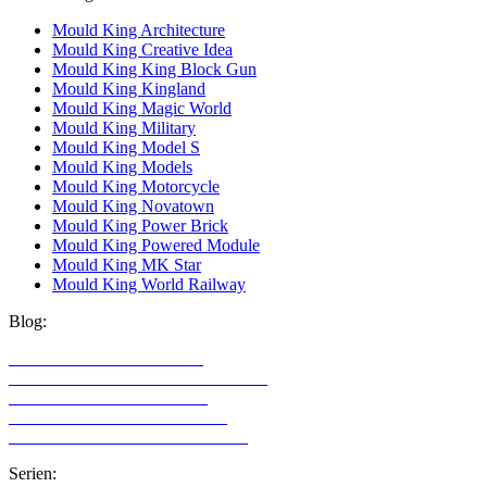
Mould King Architecture
Mould King Creative Idea
Mould King King Block Gun
Mould King Kingland
Mould King Magic World
Mould King Military
Mould King Model S
Mould King Models
Mould King Motorcycle
Mould King Novatown
Mould King Power Brick
Mould King Powered Module
Mould King MK Star
Mould King World Railway
Blog:
LEGO Technic Alternativen
Alternative Klemmbaustein Hersteller
LEGO Technic für Mädchen
LEGO Technic für Erwachsene
LEGO Sets mit den meisten Teilen
Serien: