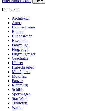
Filter zurücksetzen
Filtern
Kategorien
Architektur
Autos
Baumaschinen
Blumen
Bundeswehr
Eisenbahn
Fahrzeuge
Flugzeuge
Flugzeugträger
Geschütze
Häuser
Hubschrauber
Minifiguren
Motorrad
Panzer
Ritterburg
Schiffe
Sportwagen
Star Wars
Traktoren
Waffen