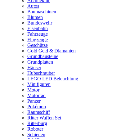
Architektur
Autos
Baumaschinen
Blumen
Bundeswehr
Eisenbahn
Fahrzeuge
Flugzeuge
Geschütze
Gold Geld & Diamanten
Grundbausteine
Grundplatten
Häuser
Hubschrauber
LEGO LED Beleuchtung
Minifiguren
Motor
Motorrad
Panzer
Pokémon
Raumschiff
Ritter Waffen Set
Ritterburg
Roboter
Schienen