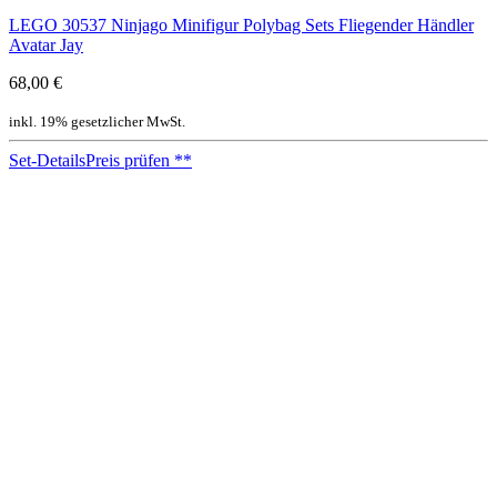
LEGO 30537 Ninjago Minifigur Polybag Sets Fliegender Händler
Avatar Jay
68,00 €
inkl. 19% gesetzlicher MwSt.
Set-Details
Preis prüfen
**