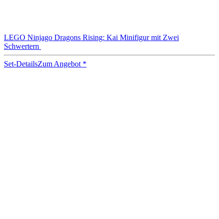
LEGO Ninjago Dragons Rising: Kai Minifigur mit Zwei
Schwertern
Set-Details
Zum Angebot
*