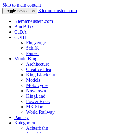
Skip to main content
Klemmbaustein.com
Toggle navigation
Klemmbaustein.com
BlueBrixx
CaDA
COBI
Flugzeuge
Schiffe
Panzer
Mould King
Architecture
Creative Idea
King Block Gun
Models
Motorcycle
Novatown
KingLand
Power Brick
MK Stars
World Railway
Pantasy
Kategorien
Achterbahn