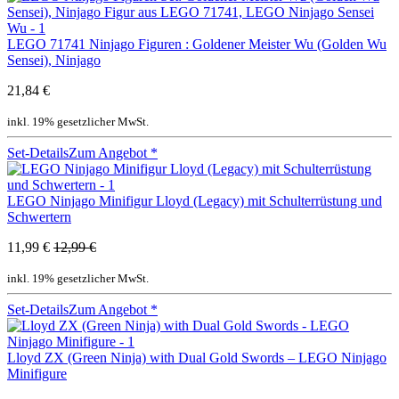
LEGO 71741 Ninjago Figuren : Goldener Meister Wu (Golden Wu
Sensei), Ninjago
21,84 €
inkl. 19% gesetzlicher MwSt.
Set-Details
Zum Angebot
*
LEGO Ninjago Minifigur Lloyd (Legacy) mit Schulterrüstung und
Schwertern
11,99 €
12,99 €
inkl. 19% gesetzlicher MwSt.
Set-Details
Zum Angebot
*
Lloyd ZX (Green Ninja) with Dual Gold Swords – LEGO Ninjago
Minifigure