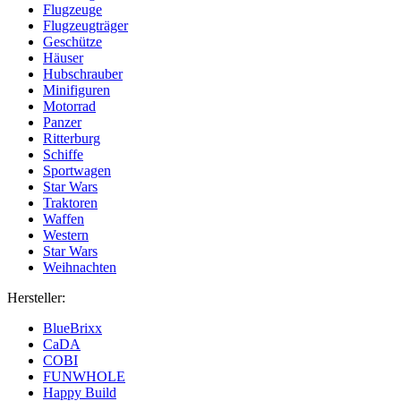
Flugzeuge
Flugzeugträger
Geschütze
Häuser
Hubschrauber
Minifiguren
Motorrad
Panzer
Ritterburg
Schiffe
Sportwagen
Star Wars
Traktoren
Waffen
Western
Star Wars
Weihnachten
Hersteller:
BlueBrixx
CaDA
COBI
FUNWHOLE
Happy Build