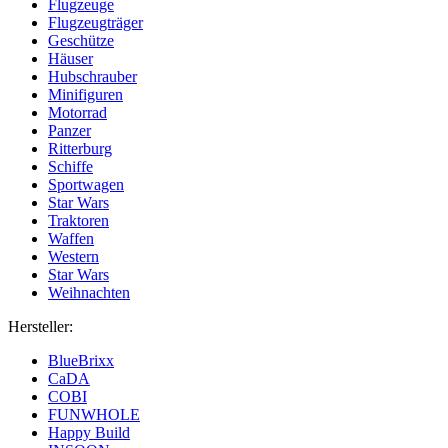
Flugzeuge
Flugzeugträger
Geschütze
Häuser
Hubschrauber
Minifiguren
Motorrad
Panzer
Ritterburg
Schiffe
Sportwagen
Star Wars
Traktoren
Waffen
Western
Star Wars
Weihnachten
Hersteller:
BlueBrixx
CaDA
COBI
FUNWHOLE
Happy Build