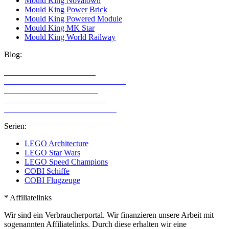
Mould King Novatown
Mould King Power Brick
Mould King Powered Module
Mould King MK Star
Mould King World Railway
Blog:
LEGO Technic Alternativen
Alternative Klemmbaustein Hersteller
LEGO Technic für Mädchen
LEGO Technic für Erwachsene
LEGO Sets mit den meisten Teilen
Serien:
LEGO Architecture
LEGO Star Wars
LEGO Speed Champions
COBI Schiffe
COBI Flugzeuge
* Affiliatelinks
Wir sind ein Verbraucherportal. Wir finanzieren unsere Arbeit mit
sogenannten Affiliatelinks. Durch diese erhalten wir eine