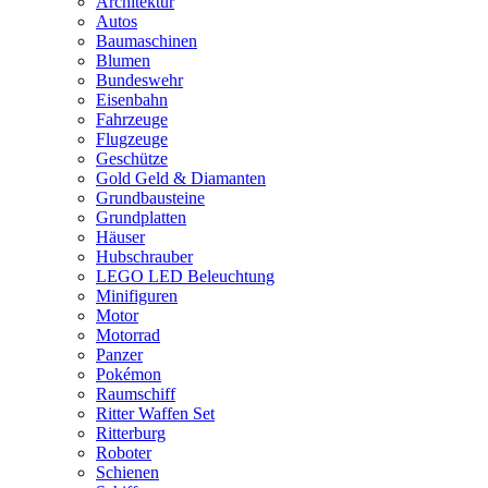
Architektur
Autos
Baumaschinen
Blumen
Bundeswehr
Eisenbahn
Fahrzeuge
Flugzeuge
Geschütze
Gold Geld & Diamanten
Grundbausteine
Grundplatten
Häuser
Hubschrauber
LEGO LED Beleuchtung
Minifiguren
Motor
Motorrad
Panzer
Pokémon
Raumschiff
Ritter Waffen Set
Ritterburg
Roboter
Schienen