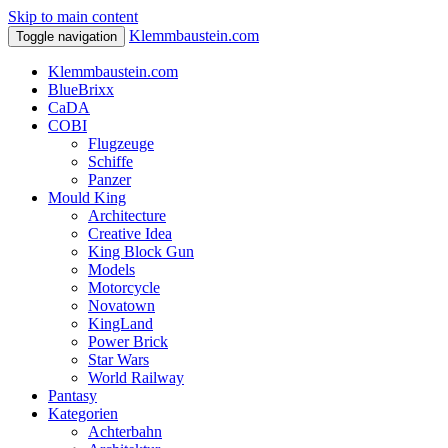
Skip to main content
Klemmbaustein.com
Toggle navigation
Klemmbaustein.com
BlueBrixx
CaDA
COBI
Flugzeuge
Schiffe
Panzer
Mould King
Architecture
Creative Idea
King Block Gun
Models
Motorcycle
Novatown
KingLand
Power Brick
Star Wars
World Railway
Pantasy
Kategorien
Achterbahn