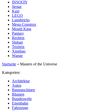
INSOON
Jiestar
Kazi
LEGO
Lumibricks
Mega Construx
Mould King
Pantasy
Reobrix
Sluban
Trixbrix
Xingbao
Wange
Startseite
»
Masters of the Universe
Kategorien:
Architektur
Autos
Baumaschinen
Blumen
Bundeswehr
Eisenbahn
Fahrzeuge