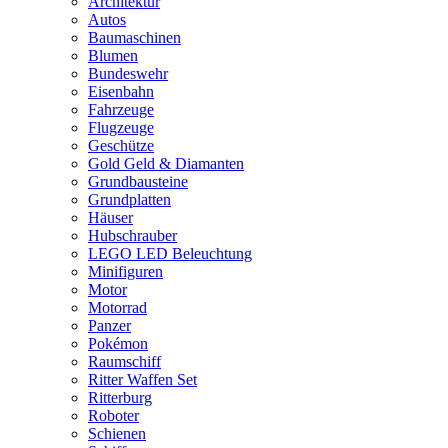
Architektur
Autos
Baumaschinen
Blumen
Bundeswehr
Eisenbahn
Fahrzeuge
Flugzeuge
Geschütze
Gold Geld & Diamanten
Grundbausteine
Grundplatten
Häuser
Hubschrauber
LEGO LED Beleuchtung
Minifiguren
Motor
Motorrad
Panzer
Pokémon
Raumschiff
Ritter Waffen Set
Ritterburg
Roboter
Schienen