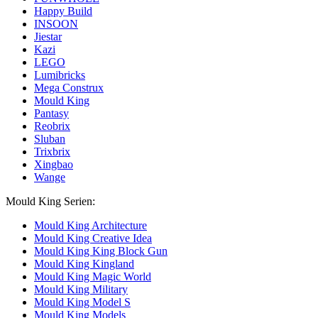
Happy Build
INSOON
Jiestar
Kazi
LEGO
Lumibricks
Mega Construx
Mould King
Pantasy
Reobrix
Sluban
Trixbrix
Xingbao
Wange
Mould King Serien:
Mould King Architecture
Mould King Creative Idea
Mould King King Block Gun
Mould King Kingland
Mould King Magic World
Mould King Military
Mould King Model S
Mould King Models