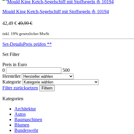
Mould King Ketch-Segelschiff mit Stoffsegeln ⛵ 10194
42,49 €
49,99 €
inkl. 19% gesetzlicher MwSt.
Set-Details
Preis prüfen
**
Set Filter
Preis in Euro
0
500
Hersteller
Kategorie
Filter zurücksetzen
Filtern
Kategorien
Architektur
Autos
Baumaschinen
Blumen
Bundeswehr