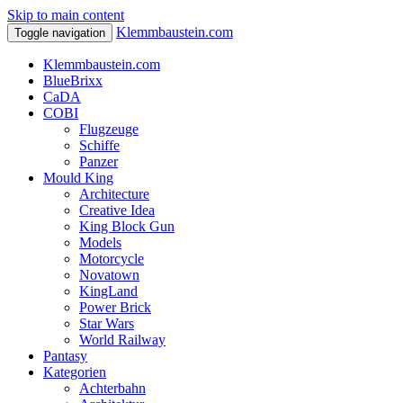
Skip to main content
Klemmbaustein.com
Toggle navigation
Klemmbaustein.com
BlueBrixx
CaDA
COBI
Flugzeuge
Schiffe
Panzer
Mould King
Architecture
Creative Idea
King Block Gun
Models
Motorcycle
Novatown
KingLand
Power Brick
Star Wars
World Railway
Pantasy
Kategorien
Achterbahn