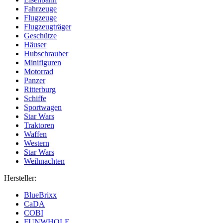
Fahrzeuge
Flugzeuge
Flugzeugträger
Geschütze
Häuser
Hubschrauber
Minifiguren
Motorrad
Panzer
Ritterburg
Schiffe
Sportwagen
Star Wars
Traktoren
Waffen
Western
Star Wars
Weihnachten
Hersteller:
BlueBrixx
CaDA
COBI
FUNWHOLE