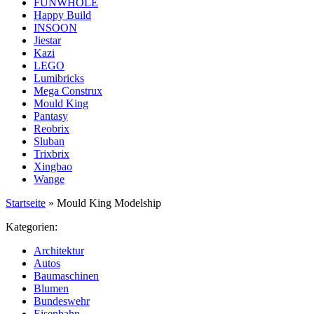
FUNWHOLE
Happy Build
INSOON
Jiestar
Kazi
LEGO
Lumibricks
Mega Construx
Mould King
Pantasy
Reobrix
Sluban
Trixbrix
Xingbao
Wange
Startseite
»
Mould King Modelship
Kategorien:
Architektur
Autos
Baumaschinen
Blumen
Bundeswehr
Eisenbahn