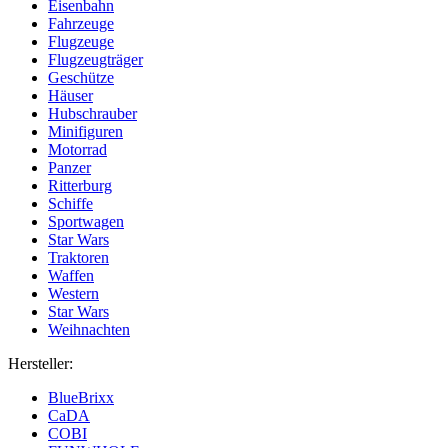
Eisenbahn
Fahrzeuge
Flugzeuge
Flugzeugträger
Geschütze
Häuser
Hubschrauber
Minifiguren
Motorrad
Panzer
Ritterburg
Schiffe
Sportwagen
Star Wars
Traktoren
Waffen
Western
Star Wars
Weihnachten
Hersteller:
BlueBrixx
CaDA
COBI